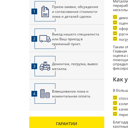
Металли
перераб
Прием заявки, обсуждение
несколь
1
и согласование стоимости
лома и деталей сделки.
демо
оцен
офор
Выезд нашего специалиста
расче
2
или Ваш приезд в
погр
приемный пункт.
Таким о
Главная
оценка о
помощи 
Демонтаж, погрузка, вывоз
определ
3
фиксиро
металла.
Как 
В больш
Взвешивание лома и
4
моментальная оплата.
спос
коли
каче
пери
Благода
ГАРАНТИИ
крупным