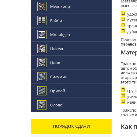
Металло
вывозе 
Мельхиор
удос
путев
Баббит
тран
дубл
Молибден
Перечен
перевоз
Никель
Матер
Цинк
Транспо
автомоб
должен 
Силумин
вторсыр
этого ти
груз
Припой
усил
нали
Олово
Транспо
только 
Как 
ПОРЯДОК СДАЧИ