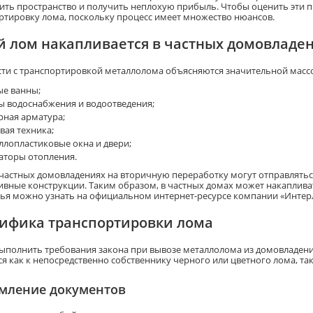
ить пространство и получить неплохую прибыль. Чтобы оценить эти 
ртировку лома, поскольку процесс имеет множество нюансов.
й лом накапливается в частных домовладе
ти с транспортировкой металлолома объясняются значительной массой
ые ванны;
ы водоснабжения и водоотведения;
рная арматура;
вая техника;
ллопластиковые окна и двери;
аторы отопления.
 частных домовладениях на вторичную переработку могут отправлять
ивные конструкции. Таким образом, в частных домах может накапливат
ья можно узнать на официальном интернет-ресурсе компании «Интер
ифика транспортировки лома
ыполнить требования закона при вывозе металлолома из домовладения
я как к непосредственно собственнику черного или цветного лома, так
мление документов