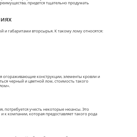
преимущества, придется тщательно продумать
ниях
 и габаритами вторсырья. К такому лому относятся:
ся огораживающие конструкции, элементы кровли и
ься черный и цветной лом, стоимость такого
лом».
, потребуется учесть некоторые нюансы. Это
 и к компании, которая предоставляет такого рода