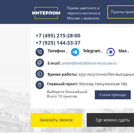
Прием цветного и
Пункты прие
чёрного металла в
Москве с вывозом
+7 (495) 215-28-00
+7 (925) 144-33-37
Телефон ,
Telegram
,
Max
,
E-mail:
priem@metallolom-moscow.ru
Время работы:
круглосуточно/без выходны
Главный пункт:
Москва, Никулинская 18А
Выберите ближайший
Схема проезда
Всего 10 пунктов.
Заказать звонок
Где можно сдать