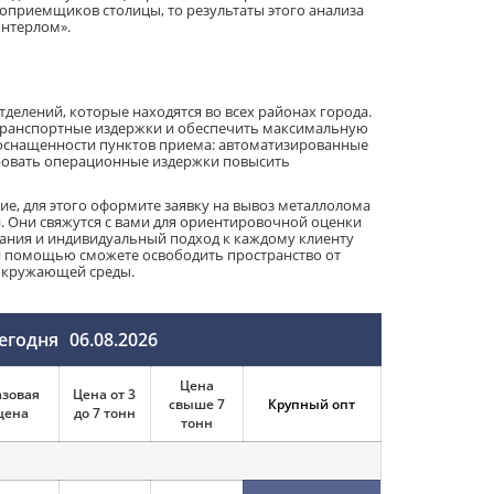
приемщиков столицы, то результаты этого анализа
Интерлом».
делений, которые находятся во всех районах города.
 транспортные издержки и обеспечить максимальную
й оснащенности пунктов приема: автоматизированные
ровать операционные издержки повысить
е, для этого оформите заявку на вывоз металлолома
и. Они свяжутся с вами для ориентировочной оценки
вания и индивидуальный подход к каждому клиенту
й помощью сможете освободить пространство от
 окружающей среды.
сегодня
06.08.2026
Цена
азовая
Цена от 3
свыше 7
Крупный опт
цена
до 7 тонн
тонн