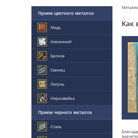
Металл
Прием цветного металла
Как 
Медь
Алюминий
Бронза
Свинец
Латунь
Нержавейка
Прием черного металла
Сталь
Благода
значите