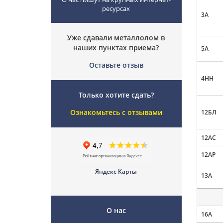
ресурсах
3А
Уже сдавали металлолом в
наших пунктах приема?
5А
Оставьте отзыв
4НН
Только хотите сдать?
Ознакомьтесь с отзывами
12БЛ
12АС
12АР
Яндекс Карты
13А
О нас
16А