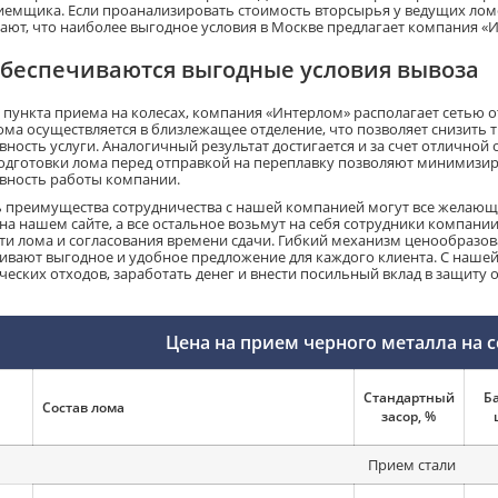
емщика. Если проанализировать стоимость вторсырья у ведущих ломо
ают, что наиболее выгодное условия в Москве предлагает компания «
обеспечиваются выгодные условия вывоза
пункта приема на колесах, компания «Интерлом» располагает сетью от
ома осуществляется в близлежащее отделение, что позволяет снизить
вность услуги. Аналогичный результат достигается и за счет отлично
одготовки лома перед отправкой на переплавку позволяют минимизи
вность работы компании.
 преимущества сотрудничества с нашей компанией могут все желающи
 на нашем сайте, а все остальное возьмут на себя сотрудники компани
ти лома и согласования времени сдачи. Гибкий механизм ценообразо
ивают выгодное и удобное предложение для каждого клиента. С наше
ческих отходов, заработать денег и внести посильный вклад в защиту
Цена на прием черного металла на 
Стандартный
Б
Состав лома
засор, %
Прием стали