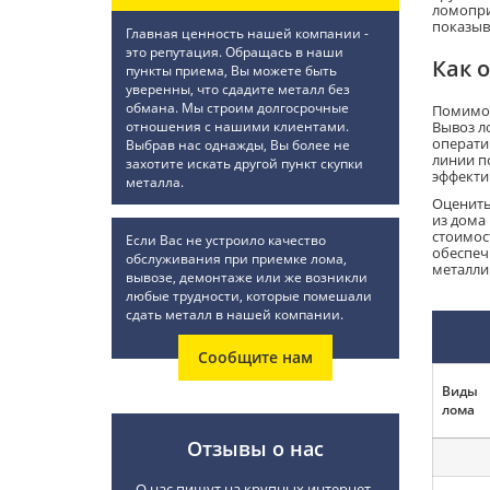
ломопри
показыв
Главная ценность нашей компании -
это репутация. Обращась в наши
Как 
пункты приема, Вы можете быть
уверенны, что сдадите металл без
обмана. Мы строим долгосрочные
Помимо 
отношения с нашими клиентами.
Вывоз л
операти
Выбрав нас однажды, Вы более не
линии п
захотите искать другой пункт скупки
эффекти
металла.
Оценить
из дома
стоимос
Если Вас не устроило качество
обеспеч
обслуживания при приемке лома,
металли
вывозе, демонтаже или же возникли
любые трудности, которые помешали
сдать металл в нашей компании.
Сообщите нам
Виды
лома
Отзывы о нас
О нас пишут на крупных интернет-