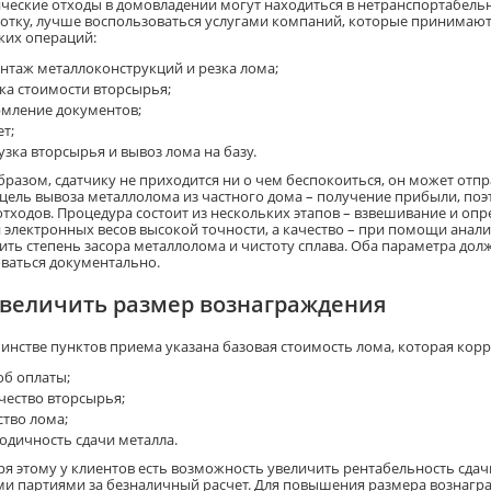
ческие отходы в домовладении могут находиться в нетранспортабель
отку, лучше воспользоваться услугами компаний, которые принимают 
ких операций:
нтаж металлоконструкций и резка лома;
ка стоимости вторсырья;
мление документов;
т;
узка вторсырья и вывоз лома на базу.
бразом, сдатчику не приходится ни о чем беспокоиться, он может от
 цель вывоза металлолома из частного дома – получение прибыли, поэ
тходов. Процедура состоит из нескольких этапов – взвешивание и опре
электронных весов высокой точности, а качество – при помощи анализ
ить степень засора металлолома и чистоту сплава. Оба параметра долж
ваться документально.
увеличить размер вознаграждения
инстве пунктов приема указана базовая стоимость лома, которая кор
об оплаты;
чество вторсырья;
ство лома;
одичность сдачи металла.
ря этому у клиентов есть возможность увеличить рентабельность сдач
и партиями за безналичный расчет. Для повышения размера вознагр