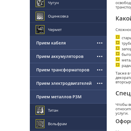
Чугун
освобод
транспо
Оцинковка
Како
Чермет
Сложнос
стар
Прием кабеля
труб
запо
быто
Прием аккумуляторов
мета
ради
Прием трансформаторов
Также в
декорат
вторсыр
Прием электродвигателей
Спец
Прием металлов РЗМ
Чтобы в
относитс
Титан
услуги.
Офор
Вольфрам