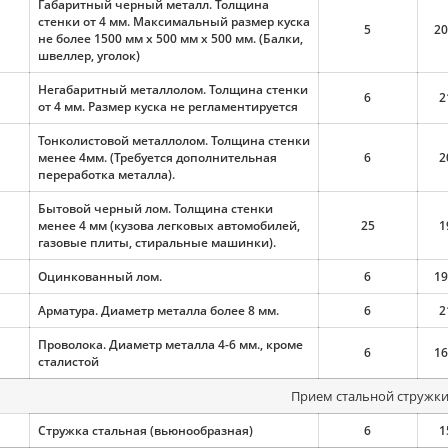
Габаритный черный металл. Толщина
стенки от 4 мм. Максимальный размер куска
5
20
не более 1500 мм х 500 мм х 500 мм. (Балки,
швеллер, уголок)
Негабаритный металлолом. Толщина стенки
6
2
от 4 мм. Размер куска не регламентируется
Тонколистовой металлолом. Толщина стенки
менее 4мм. (Требуется дополнительная
6
2
переработка металла).
Бытовой черный лом. Толщина стенки
менее 4 мм (кузова легковых автомобилей,
25
1
газовые плиты, стиральные машинки).
Оцинкованный лом.
6
19
Арматура. Диаметр металла более 8 мм.
6
2
Проволока. Диаметр металла 4-6 мм., кроме
6
16
сталистой
Прием стальной стружк
Стружка стальная (вьюнообразная)
6
1