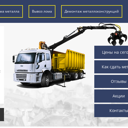
ма металла
Вывоз лома
Демонтаж металлоконструкций
Цены на сег
Как сдать ме
х
Отзывы
Акции
Контакт