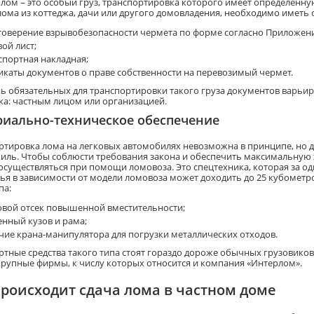
лом – это особый груз, транспортировка которого имеет определенну
лома из коттеджа, дачи или другого домовладения, необходимо иметь
товерение взрывобезопасности чермета по форме согласно Приложен
ой лист;
спортная накладная;
икаты документов о праве собственности на перевозимый чермет.
ь обязательных для транспортировки такого груза документов варьиру
ка: частным лицом или организацией.
иально-техническое обеспечение
ртировка лома на легковых автомобилях невозможна в принципе, но дл
иль. Чтобы соблюсти требования закона и обеспечить максимальную 
осуществляться при помощи ломовоза. Это спецтехника, которая за од
ья в зависимости от модели ломовоза может доходить до 25 кубометр
па:
овой отсек повышенной вместительности;
енный кузов и рама;
чие крана-манипулятора для погрузки металлических отходов.
ртные средства такого типа стоят гораздо дороже обычных грузовиков
крупные фирмы, к числу которых относится и компания «Интерлом».
происходит сдача лома в частном доме