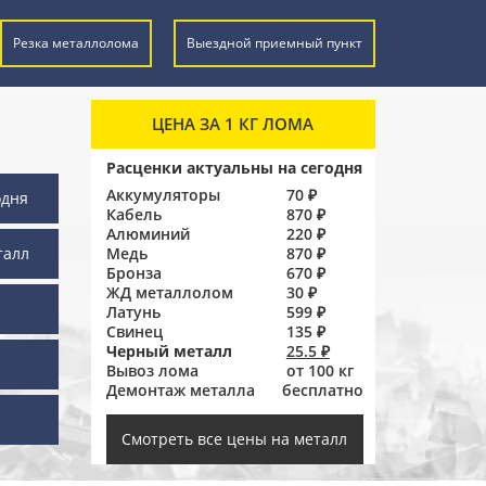
Резка металлолома
Выездной приемный пункт
ЦЕНА ЗА 1 КГ ЛОМА
Расценки актуальны на сегодня
Аккумуляторы
70 ₽
одня
Кабель
870 ₽
Алюминий
220 ₽
талл
Медь
870 ₽
Бронза
670 ₽
ЖД металлолом
30 ₽
Латунь
599 ₽
Свинец
135 ₽
Черный металл
25.5 ₽
Вывоз лома
от 100 кг
Демонтаж металла
бесплатно
ы
Смотреть все цены на металл