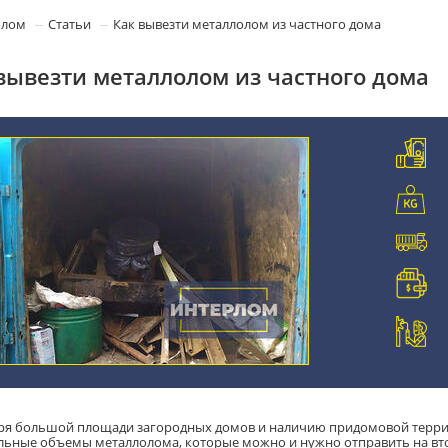
олом
Статьи
Как вывезти металлолом из частного дома
вывезти металлолом из частного дома
ря большой площади загородных домов и наличию придомовой террит
льные объемы металлолома, которые можно и нужно отправить на втор