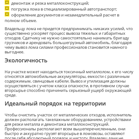
демонтаж и резка металлоконструкций;
погрузка лома в специализированный автотранспорт;
оформление документов и незамедлительный расчет в
полном объеме.
Владельцу лома не придется предпринимать никаких усилий, что
существенно ускоряет процесс вывоза тяжелых и габаритных
отходов. Сдатчику не нужно самостоятельно нанимать бригаду
грузчиков и арендовать большегрузный автомобиль, благодаря
чему вывоз лома силами профессионалов становится намного
выгоднее.
Экологичность
На участке может находиться токсичный металлолом, к его числу
относятся автомобильные аккумуляторы, емкости с различным
содержимым, свинцовые кабели. Вывоз и утилизация должны
осуществляться с учетом класса опасности, в противном случае
вторсырье способно причинить серьезный ущерб окружающей
среде.
Идеальный порядок на территории
Чтобы очистить участок от металлических отходов, исполнитель
должен располагать такелажным оборудованием, устройствами
для резки металла и демонтажа металлоконструкций.
Профессионалы располагают всем вышеперечисленным, они
быстро и аккуратно грузят вторсырье в ломовозы, оставляют
после себя абсолютный порядок и чистоту. Владелец дачи не