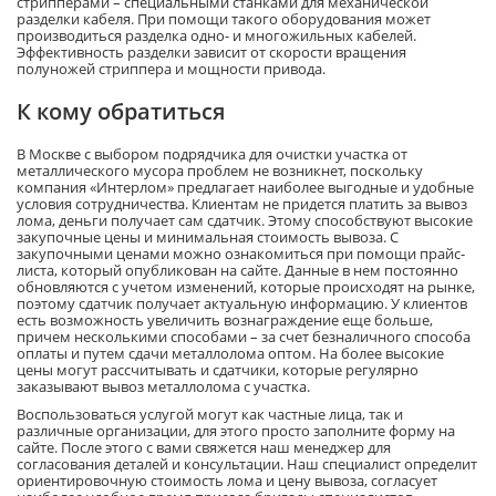
стрипперами – специальными станками для механической
разделки кабеля. При помощи такого оборудования может
производиться разделка одно- и многожильных кабелей.
Эффективность разделки зависит от скорости вращения
полуножей стриппера и мощности привода.
К кому обратиться
В Москве с выбором подрядчика для очистки участка от
металлического мусора проблем не возникнет, поскольку
компания «Интерлом» предлагает наиболее выгодные и удобные
условия сотрудничества. Клиентам не придется платить за вывоз
лома, деньги получает сам сдатчик. Этому способствуют высокие
закупочные цены и минимальная стоимость вывоза. С
закупочными ценами можно ознакомиться при помощи прайс-
листа, который опубликован на сайте. Данные в нем постоянно
обновляются с учетом изменений, которые происходят на рынке,
поэтому сдатчик получает актуальную информацию. У клиентов
есть возможность увеличить вознаграждение еще больше,
причем несколькими способами – за счет безналичного способа
оплаты и путем сдачи металлолома оптом. На более высокие
цены могут рассчитывать и сдатчики, которые регулярно
заказывают вывоз металлолома с участка.
Воспользоваться услугой могут как частные лица, так и
различные организации, для этого просто заполните форму на
сайте. После этого с вами свяжется наш менеджер для
согласования деталей и консультации. Наш специалист определит
ориентировочную стоимость лома и цену вывоза, согласует