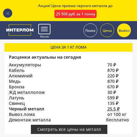
Акция! Цена приема черного металла до
25 500 руб. за 1 тонну
.
Поиск
Цены
Вывоз
Меню
ЦЕНА ЗА 1 КГ ЛОМА
Расценки актуальны на сегодня
Аккумуляторы
70 ₽
Кабель
870 ₽
Алюминий
220 ₽
Медь
870 ₽
Бронза
670 ₽
ЖД металлолом
30 ₽
Латунь
599 ₽
Свинец
135 ₽
Черный металл
25.5 ₽
Вывоз лома
от 100 кг
Демонтаж металла
бесплатно
Смотреть все цены на металл