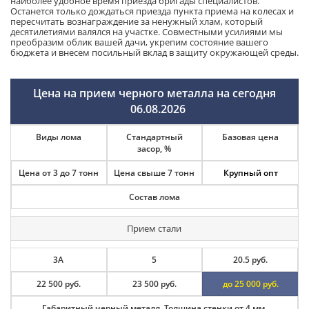
наиболее удобное время приезда бригады специалистов.
Останется только дождаться приезда пункта приема на колесах и
пересчитать вознаграждение за ненужный хлам, который
десятилетиями валялся на участке. Совместными усилиями мы
преобразим облик вашей дачи, укрепим состояние вашего
бюджета и внесем посильный вклад в защиту окружающей среды.
Цена на прием черного металла на сегодня
06.08.2026
Виды лома
Стандартный
Базовая цена
засор, %
Цена от 3 до 7 тонн
Цена свыше 7 тонн
Крупный опт
Состав лома
Прием стали
3А
5
20.5 руб.
22 500 руб.
23 500 руб.
до 25 000 руб.
Габаритный черный металл. Толщина стенки от 4 мм.