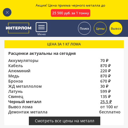
Акция! Цена приема черного металла до
25 500 руб. за 1 тонну
.
Поиск
Цены
Вывоз
Меню
ЦЕНА ЗА 1 КГ ЛОМА
Расценки актуальны на сегодня
Аккумуляторы
70 ₽
Кабель
870 ₽
Алюминий
220 ₽
Медь
870 ₽
Бронза
670 ₽
ЖД металлолом
30 ₽
Латунь
599 ₽
Свинец
135 ₽
Черный металл
25.5 ₽
Вывоз лома
от 100 кг
Демонтаж металла
бесплатно
Смотреть все цены на металл