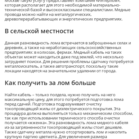
Москве такую услугу предоставляет компания «Интерлом»,
которая располагает для этого необходимой материально-
технической базой и высококлассными специалистами. Медные
провода можно найти на металлургических,
деревоперерабатывающих и энергетических предприятиях.
В сельской местности
Данная разновидность лома встречается в заброшенных селах и
деревнях, а также на неработающих сельскохозяйственных
предприятиях: в колхозах, фермах. Медный кабель на таких
объектах может находиться даже под землей, что несколько
затрудняет поиски. Для решения проблемы сдатчику потребуется
металлоискатель, а также автотранспорт, поскольку такие
локации находятся на значительном удалении от города.
Как получить за лом больше
Найти кабель – только полдела, нужно получить на него
максимальную цену, для этого потребуется подготовка лома
перед сдачей. Подготовка подразумевает очистку
токопроводящей жилы от диэлектрического покрытия. Эта
процедура должна выполняться только механическим способом,
так как при использовании термического способа очистки
получается «жженка». Эта разновидность лома медного кабеля
из-за загрязненности токопроводящей жилы стоит дешевле.
Также сдатчику металла нужно отсортировать лом и накопить
крупную партию цветмета. Для увеличения размера