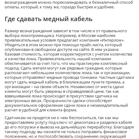
вознаграждения можно порекомендовать и безналичный способ
оплаты, который, к тому же, гораздо быстрее и удобнее.
Где сдавать медный кабель
Размер вознаграждения зависит в том числе и от правильного
выбора ломоприемщика. Например, в Москве наиболее
привлекательные условия предлагает компания «Интерлом».
Убедиться в этом можно при помощи прайс-листа, который
опубликован в свободном доступе на сайте. В нем указана
базовая стоимость, которая корректируется с учетом количества
и качества лома. Привлекательность нашей компании
обеспечивается за счет того, что мы практикуем комплексный
подход. Сдать металл могут как рядовые граждане, которые
располагают небольшим количеством лома, так и организации,
которые отправляют медные провода тоннами. Частные сдатчики
могут сдать медный кабель в близлежащем пункте приема, а
организации – на своем объекте. Независимо от места сдачи
клиенты могут быть уверены в справедливой цене, так как
взвешивание лома происходит в присутствии сдатчика на
электронных весах. Прозрачности сделки способствует
документальное оформление сдачи лома и незамедлительный
расчет в удобной для клиента форме.
Сдатчикам не придется ни о чем беспокоиться, так как мы
предоставляем услугу под ключ: от демонтажа и разделки кабеля
до его погрузки и вывоза на дальнейшую переработку. Благодаря
такому подходу, вы сможете не только поправить финансовое
положение, но и поспособствовать сохранению окружающей