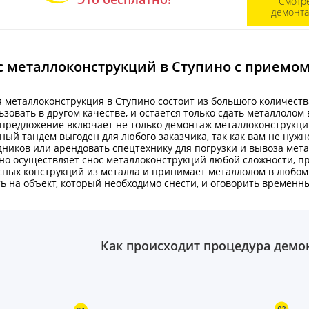
Смотр
демонт
с металлоконструкций в Ступино с приемо
 металлоконструкция в Ступино состоит из большого количеств
ьзовать в другом качестве, и остается только сдать металлолом
предложение включает не только демонтаж металлоконструкции
ный тандем выгоден для любого заказчика, так как вам не нуж
дников или арендовать спецтехнику для погрузки и вывоза мет
но осуществляет снос металлоконструкций любой сложности, п
сных конструкций из металла и принимает металлолом в любом 
ть на объект, который необходимо снести, и оговорить времен
Как происходит процедура демо