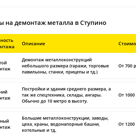
ы на демонтаж металла в Ступино
ность
Описание
Стоимо
нтажа
Демонтаж металлоконструкций
той
небольшого размера (гаражи, торговые
От 700 р
нтаж
павильоны, станки, прицепы и тд.)
Постройки и здания среднего размера, а
ний
так же спецтехника, склады, ангары.
От 1000 
нтаж
Обычно до 10 метро в высоту.
Большие металлоконструкции, заводы,
ный
цеха, краны, водонапорные башни,
От 1200 
нтаж
котельные и тд.