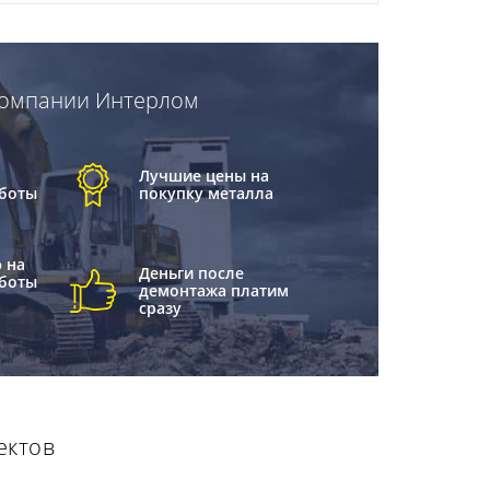
 компании Интерлом
Лучшие цены на
боты
покупку металла
 на
Деньги после
боты
демонтажа платим
сразу
ектов
м