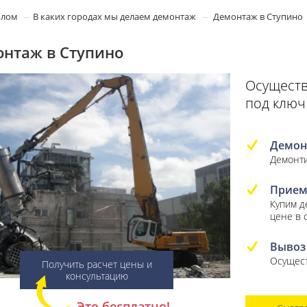
олом
В каких городах мы делаем демонтаж
Демонтаж в Ступино
нтаж в Ступино
Осуществ
под ключ
Демон
Демонти
Прием
Купим 
цене в 
Вывоз
Осущест
Получить расчет цены и
консультацию
Это бесплатно!