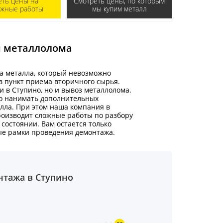
еть цены на
Смотреть цены, по которым
ажные работы
мы купим металл
м металлолома
а металла, который невозможно
 в пункт приема вторичного сырья.
 в Ступино, но и вывоз металлолома.
но нанимать дополнительных
алла. При этом наша компания в
роизводит сложные работы по разбору
состоянии. Вам остается только
ные рамки проведения демонтажа.
нтажа в Ступино