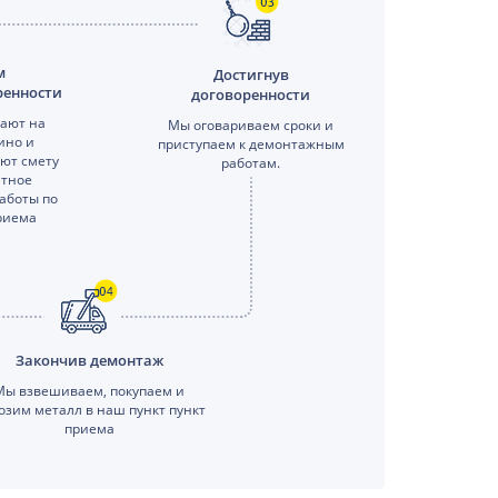
м
Достигнув
ренности
договоренности
ают на
Мы оговариваем сроки и
ино и
приступаем к демонтажным
яют смету
работам.
етное
аботы по
риема
Закончив демонтаж
Мы взвешиваем, покупаем и
озим металл в наш пункт пункт
приема