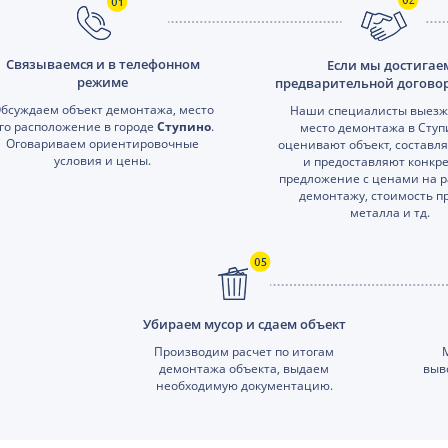
Связываемся и в телефонном
Если мы достигае
режиме
предварительной догово
бсуждаем объект демонтажа, место
Наши специалисты выезж
го расположение в городе
Ступино
.
место демонтажа в Ступ
Оговариваем ориентировочные
оценивают объект, составл
условия и цены.
и предоставляют конкр
предложение с ценами на р
демонтажу, стоимость п
металла и тд.
Убираем мусор и сдаем объект
Производим расчет по итогам
демонтажа объекта, выдаем
выв
необходимую документацию.