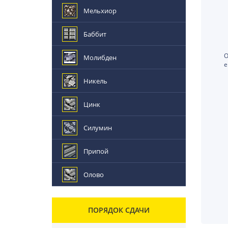
Мельхиор
Баббит
О
Молибден
е
Никель
Цинк
Силумин
Припой
Олово
ПОРЯДОК СДАЧИ