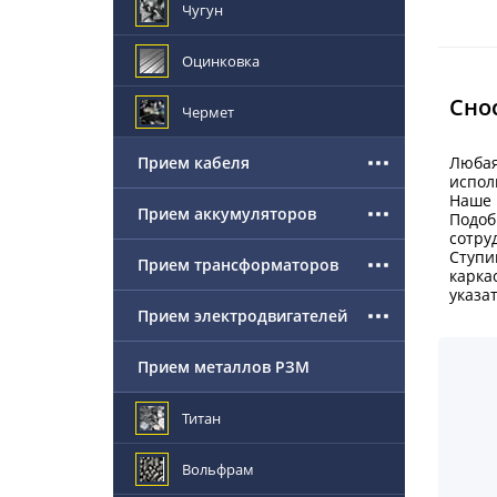
Чугун
Оцинковка
Сно
Чермет
Прием кабеля
Любая
испол
Наше 
Прием аккумуляторов
Подоб
сотру
Ступи
Прием трансформаторов
карка
указа
Прием электродвигателей
Прием металлов РЗМ
Титан
Вольфрам