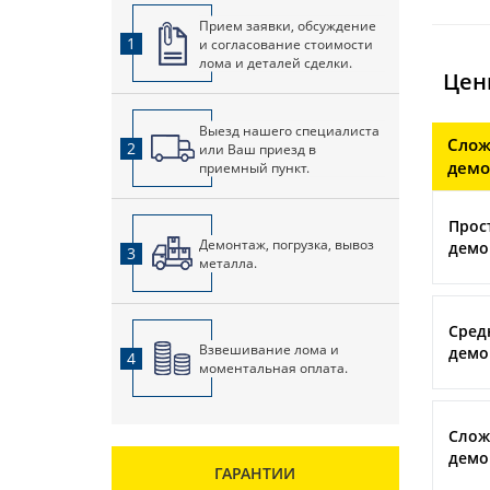
Прием заявки, обсуждение
1
и согласование стоимости
лома и деталей сделки.
Цен
Выезд нашего специалиста
Слож
2
или Ваш приезд в
демо
приемный пункт.
Прос
Демонтаж, погрузка, вывоз
демо
3
металла.
Сред
Взвешивание лома и
демо
4
моментальная оплата.
Слож
демо
ГАРАНТИИ