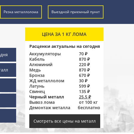
Резка металлолома
Выездной приемный пункт
ЦЕНА ЗА 1 КГ ЛОМА
Расценки актуальны на сегодня
Аккумуляторы
70 ₽
одня
Кабель
870 ₽
Алюминий
220 ₽
талл
Медь
870 ₽
Бронза
670 ₽
ЖД металлолом
30 ₽
Латунь
599 ₽
Свинец
135 ₽
Черный металл
25.5 ₽
Вывоз лома
от 100 кг
Демонтаж металла
бесплатно
ы
Смотреть все цены на металл