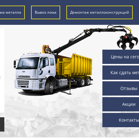
ма металла
Вывоз лома
Демонтаж металлоконструкций
Цены на сег
Как сдать ме
х
Отзывы
Акции
Контакт