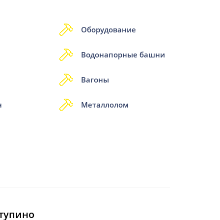
Оборудование
Водонапорные башни
Вагоны
н
Металлолом
тупино