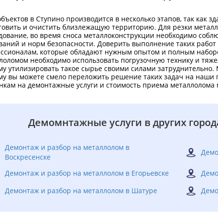
объектов в Ступино производится в несколько этапов, так как з
товить и очистить близлежащую территорию. Для резки металл
дование, во время сноса металлоконструкции необходимо собл
ваний и норм безопасности. Доверить выполнение таких рабо
ссионалам, которые обладают нужным опытом и полным наборо
лоломом необходимо использовать погрузочную технику и тя
му утилизировать такое сырье своими силами затруднительно. 
му вы можете смело переложить решение таких задач на наши
нкам на демонтажные услуги и стоимость приема металлолома 
Демомнтажные услуги в других город
Демонтаж и разбор на металлолом в
Демо
Воскресенске
Демонтаж и разбор на металлолом в Егорьевске
Демо
Демонтаж и разбор на металлолом в Шатуре
Демо