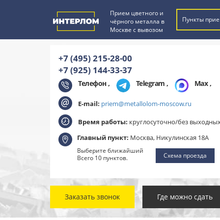
Прием цветного и
Пункты прие
чёрного металла в
Москве с вывозом
+7 (495) 215-28-00
+7 (925) 144-33-37
Телефон ,
Telegram
,
Max
,
E-mail:
priem@metallolom-moscow.ru
Время работы:
круглосуточно/без выходны
Главный пункт:
Москва, Никулинская 18А
Выберите ближайший
Схема проезда
Всего 10 пунктов.
Заказать звонок
Где можно сдать