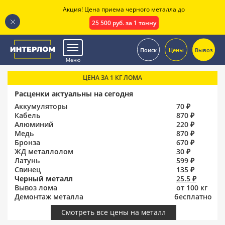
Акция! Цена приема черного металла до
25 500 руб. за 1 тонну
.
Поиск
Цены
Вывоз
Меню
ЦЕНА ЗА 1 КГ ЛОМА
Расценки актуальны на сегодня
Аккумуляторы
70 ₽
Кабель
870 ₽
Алюминий
220 ₽
Медь
870 ₽
Бронза
670 ₽
ЖД металлолом
30 ₽
Латунь
599 ₽
Свинец
135 ₽
Черный металл
25.5 ₽
Вывоз лома
от 100 кг
Демонтаж металла
бесплатно
Смотреть все цены на металл