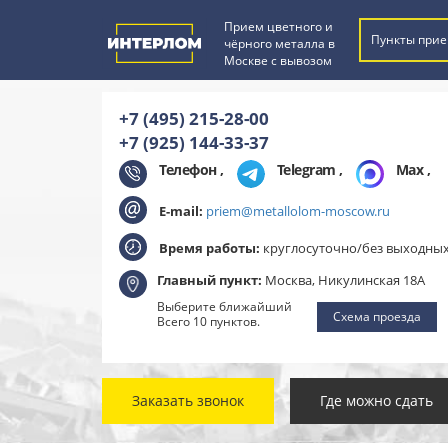
Прием цветного и
Пункты прие
чёрного металла в
Москве с вывозом
+7 (495) 215-28-00
+7 (925) 144-33-37
Телефон ,
Telegram
,
Max
,
E-mail:
priem@metallolom-moscow.ru
Время работы:
круглосуточно/без выходны
Главный пункт:
Москва, Никулинская 18А
Выберите ближайший
Схема проезда
Всего 10 пунктов.
Заказать звонок
Где можно сдать