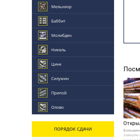
Мельхиор
Баббит
Молибден
Никель
Цинк
Посм
Силумин
Припой
Олово
ПОРЯДОК СДАЧИ
Большин
замерли 
господде