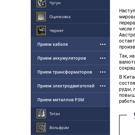
Чугун
Наступ
Оцинковка
мировы
перера
числе 
Чермет
Австра
остает
Прием кабеля
произ
Так, н
Прием аккумуляторов
валютн
сокращ
Прием трансформаторов
В Кита
состоя
Прием электродвигателей
руды, 
повыше
Прием металлов РЗМ
работы
Титан
Вольфрам