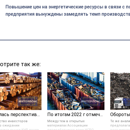
Повышение цен на энергетические ресурсы в связи с 
предприятия вынуждены замедлять темп производства
отрите так же:
Открылась перспектива укрепления цветных металлов в цене
По итогам 2022 г отмечается значительное снижение ломозаготовки в России
ство инвесторов
Между тем в открытых
Те же анали
в ожидании
материалах Ассоциации
предполага
ржки рынка КНР после
переработчиков лома НСРО
рост миров