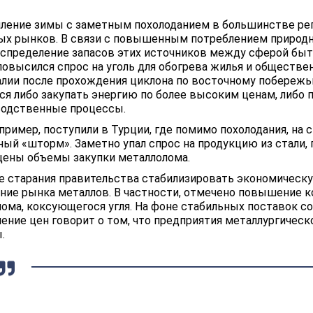
ление зимы с заметным похолоданием в большинстве рег
х рынков. В связи с повышенным потреблением природног
спределение запасов этих источников между сферой быт
повысился спрос на уголь для обогрева жилья и обществе
лии после прохождения циклона по восточному побереж
ся либо закупать энергию по более высоким ценам, либо 
водственные процессы.
апример, поступили в Турции, где помимо похолодания, на
ый «шторм». Заметно упал спрос на продукцию из стали,
ены объемы закупки металлолома.
е старания правительства стабилизировать экономическ
ние рынка металлов. В частности, отмечено повышение к
лома, коксующегося угля. На фоне стабильных поставок 
ние цен говорит о том, что предприятия металлургиче
.