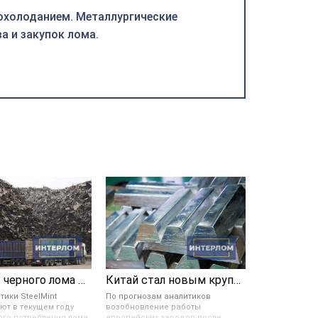
похолоданием. Металлургические
 и закупок лома.
Обороты черного лома на мировом рынке упали на 6 %
Китай стал новым крупным нетто-экспортером цинка и свинца
тики SteelMint
По прогнозам аналитиков
ют в текущем году
возобновление работы
ого потребления лома
европейских заводов после