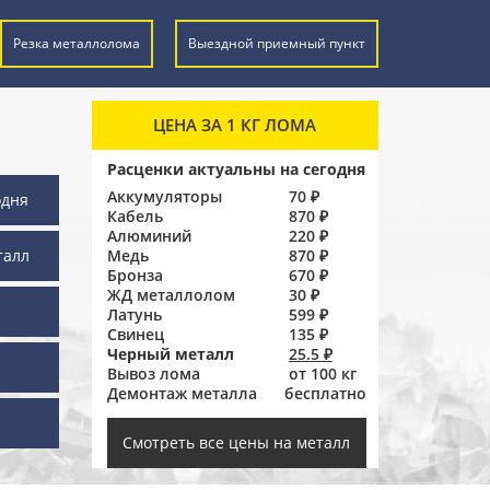
Резка металлолома
Выездной приемный пункт
ЦЕНА ЗА 1 КГ ЛОМА
Расценки актуальны на сегодня
Аккумуляторы
70 ₽
одня
Кабель
870 ₽
Алюминий
220 ₽
талл
Медь
870 ₽
Бронза
670 ₽
ЖД металлолом
30 ₽
Латунь
599 ₽
Свинец
135 ₽
Черный металл
25.5 ₽
Вывоз лома
от 100 кг
Демонтаж металла
бесплатно
ы
Смотреть все цены на металл