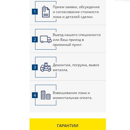
окончани
Прием заявки, обсуждение
праздник
1
и согласование стоимости
мартовск
лома и деталей сделки.
руководс
также пр
стоимост
случае, 
Выезд нашего специалиста
а также 
2
или Ваш приезд в
производ
США этом
приемный пункт.
Демонтаж, погрузка, вывоз
3
металла.
Взвешивание лома и
4
моментальная оплата.
ГАРАНТИИ