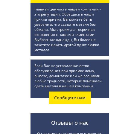
Главная ценность нашей компании -
это репутация. Обращась в наши
пункты приема, Вы можете быть
уверенны, что сдадите металл без
обмана. Мы строим долгосрочные
отношения с нашими клиентами.
Выбрав нас однажды, Вы более не
захотите искать другой пункт скупки
металла.
Если Вас не устроило качество
обслуживания при приемке лома,
вывозе, демонтаже или же возникли
любые трудности, которые помешали
сдать металл в нашей компании.
Сообщите нам
Отзывы о нас
О нас пишут на крупных интернет-