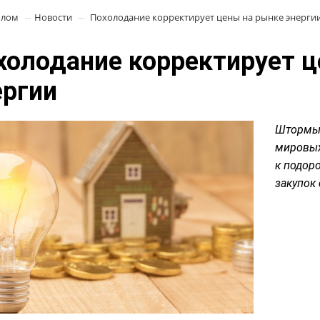
олом
Новости
Похолодание корректирует цены на рынке энерги
холодание корректирует ц
ергии
Штормы 
мировых
к подор
закупок