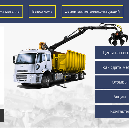
ма металла
Вывоз лома
Демонтаж металлоконструкций
Цены на сег
Как сдать ме
х
Отзывы
Акции
Контакт