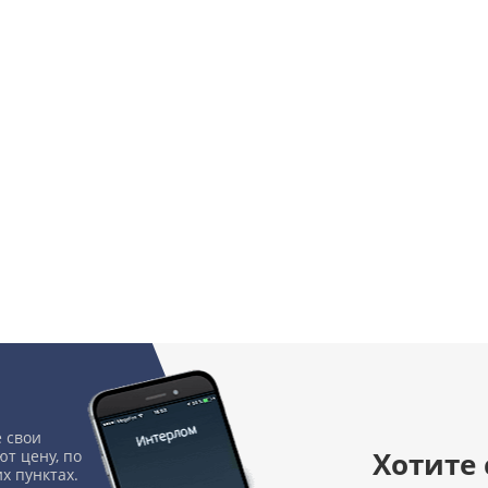
 свои
Хотите
т цену, по
х пунктах.