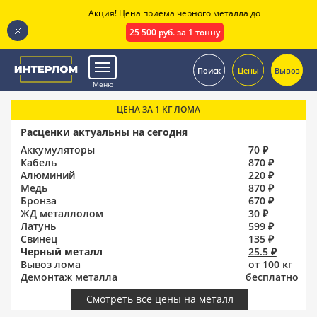
Акция! Цена приема черного металла до
25 500 руб. за 1 тонну
.
Поиск
Цены
Вывоз
Меню
ЦЕНА ЗА 1 КГ ЛОМА
Расценки актуальны на сегодня
Аккумуляторы
70 ₽
Кабель
870 ₽
Алюминий
220 ₽
Медь
870 ₽
Бронза
670 ₽
ЖД металлолом
30 ₽
Латунь
599 ₽
Свинец
135 ₽
Черный металл
25.5 ₽
Вывоз лома
от 100 кг
Демонтаж металла
бесплатно
Смотреть все цены на металл