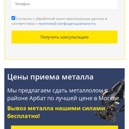
Прием кабеля
Согласен с обработкой моих персональных данных в
Резка металла
соответствии с
политикой конфиденциальности
.
Демонтаж металлоконструкций
Получить консультацию
Покупка АКБ
Цены приема металла
Мы предлагаем сдать металлолом в
районе Арбат по лучшей цене в Москве.
Вывоз металла нашими силами
бесплатно!