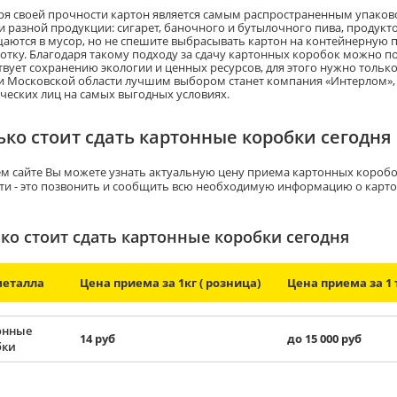
ря своей прочности картон является самым распространенным упаков
и разной продукции: сигарет, баночного и бутылочного пива, продукт
аются в мусор, но не спешите выбрасывать картон на контейнерную п
отку. Благодаря такому подходу за сдачу картонных коробок можно п
твует сохранению экологии и ценных ресурсов, для этого нужно тольк
и Московской области лучшим выбором станет компания «Интерлом»,
ческих лиц на самых выгодных условиях.
ько стоит сдать картонные коробки сегодня
м сайте Вы можете узнать актуальную цену приема картонных коробо
ти - это позвонить и сообщить всю необходимую информацию о картон
ко стоит сдать картонные коробки сегодня
металла
Цена приема за 1кг ( розница)
Цена приема за 1 т
онные
14 руб
до 15 000 руб
бки