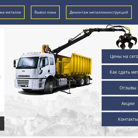
ма металла
Вывоз лома
Демонтаж металлоконструкций
Цены на сег
Как сдать ме
х
Отзывы
Акции
Контакт