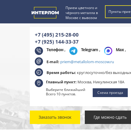
Прием цветного и
Пункты прие
чёрного металла в
Москве с вывозом
+7 (495) 215-28-00
+7 (925) 144-33-37
Телефон ,
Telegram
,
Max
,
E-mail:
priem@metallolom-moscow.ru
Время работы:
круглосуточно/без выходны
Главный пункт:
Москва, Никулинская 18А
Выберите ближайший
Схема проезда
Всего 10 пунктов.
Заказать звонок
Где можно сдать