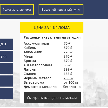
Резка металлолома
Выездной приемный пункт
ЦЕНА ЗА 1 КГ ЛОМА
Расценки актуальны на сегодня
Аккумуляторы
70 ₽
одня
Кабель
870 ₽
Алюминий
220 ₽
талл
Медь
870 ₽
Бронза
670 ₽
ЖД металлолом
30 ₽
Латунь
599 ₽
Свинец
135 ₽
Черный металл
25.5 ₽
Вывоз лома
от 100 кг
Демонтаж металла
бесплатно
ы
Смотреть все цены на металл