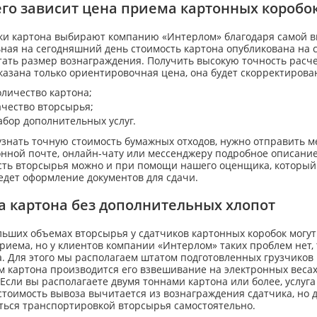
его зависит цена приема картонных коробо
ки картона выбирают компанию «Интерлом» благодаря самой вы
ная на сегодняшний день стоимость картона опубликована на с
ать размер вознаграждения. Получить высокую точность расче
казана только ориентировочная цена, она будет скорректирова
оличество картона;
ачество вторсырья;
абор дополнительных услуг.
узнать точную стоимость бумажных отходов, нужно отправить 
онной почте, онлайн-чату или мессенджеру подробное описание
сть вторсырья можно и при помощи нашего оценщика, который 
едет оформление документов для сдачи.
а картона без дополнительных хлопот
ьших объемах вторсырья у сдатчиков картонных коробок могут
риема, но у клиентов компании «Интерлом» таких проблем нет, 
. Для этого мы располагаем штатом подготовленных грузчиков 
м картона производится его взвешивание на электронных весах
Если вы располагаете двумя тоннами картона или более, услуг
тоимость вывоза вычитается из вознаграждения сдатчика, но д
ться транспортировкой вторсырья самостоятельно.