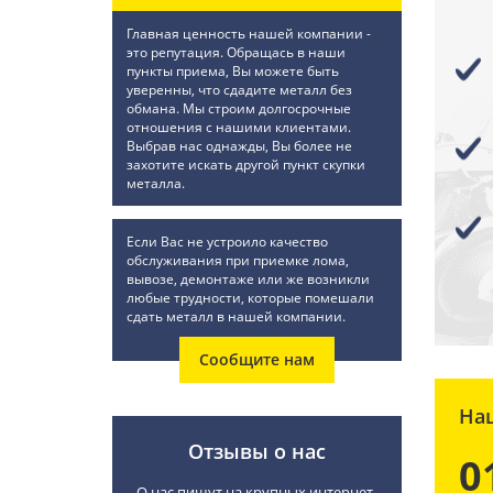
Главная ценность нашей компании -
это репутация. Обращась в наши
пункты приема, Вы можете быть
уверенны, что сдадите металл без
обмана. Мы строим долгосрочные
отношения с нашими клиентами.
Выбрав нас однажды, Вы более не
захотите искать другой пункт скупки
металла.
Если Вас не устроило качество
обслуживания при приемке лома,
вывозе, демонтаже или же возникли
любые трудности, которые помешали
сдать металл в нашей компании.
Сообщите нам
На
Отзывы о нас
0
О нас пишут на крупных интернет-