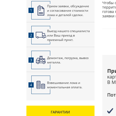
Чтобы 
Прием заявки, обсуждение
террит
1
и согласование стоимости
готова
лома и деталей сделки.
заявки
Выезд нашего специалиста
2
или Ваш приезд в
приемный пункт.
Демонтаж, погрузка, вывоз
3
металла.
Пр
кар
В М
Взвешивание лома и
4
моментальная оплата.
Пот
ГАРАНТИИ