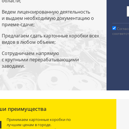
области;
Ведем лицензированную деятельность
и выдаем необходимую документацию о
приеме-сдаче;
Соглас
соответс
Предлагаем сдать картонные коробки всех
видов в любом объеме;
Сотрудничаем напрямую
с крупными перерабатывающими
заводами.
ши преимущества
Принимаем картонные коробки по
1
лучшим ценам в городе.