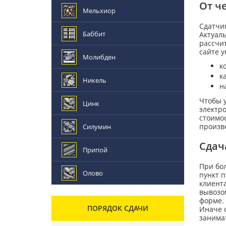
От ч
Мельхиор
Сдатчи
Баббит
Актуаль
рассчит
сайте у
Молибден
к
к
Никель
н
Чтобы 
Цинк
электр
стоимо
произв
Силумин
Сдач
Припой
При бол
Олово
пункт п
клиента
вывозо
форме. 
ПОРЯДОК СДАЧИ
Иначе с
занима