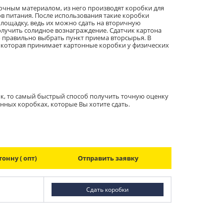
очным материалом, из него производят коробки для
ов питания. После использования такие коробки
лощадку, ведь их можно сдать на вторичную
олучить солидное вознаграждение. Сдатчик картона
о правильно выбрать пункт приема вторсырья. В
 которая принимает картонные коробки у физических
к, то самый быстрый способ получить точную оценку
ных коробках, которые Вы хотите сдать.
онну ( опт)
Отправить заявку
Сдать коробки