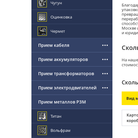
Чугун
Благода
упаковк
превращ
Оцинковка
перераб
способс
Москве 
Чермет
и юриди
Прием кабеля
Скол
Прием аккумуляторов
На наше
стоимос
Прием трансформаторов
Сколь
Прием электродвигателей
Вид 
Прием металлов РЗМ
Карт
Титан
коро
Вольфрам