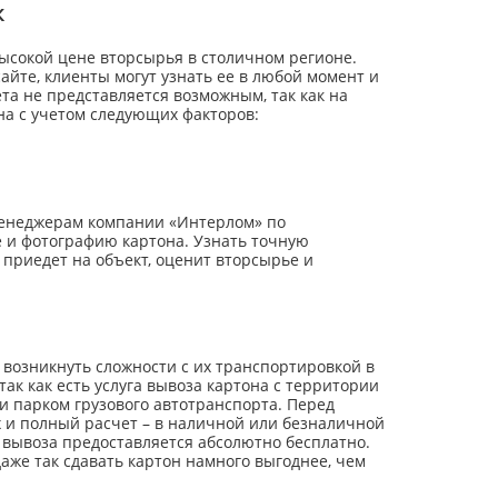
к
сокой цене вторсырья в столичном регионе.
айте, клиенты могут узнать ее в любой момент и
та не представляется возможным, так как на
на с учетом следующих факторов:
менеджерам компании «Интерлом» по
 и фотографию картона. Узнать точную
приедет на объект, оценит вторсырье и
 возникнуть сложности с их транспортировкой в
так как есть услуга вывоза картона с территории
и парком грузового автотранспорта. Перед
 и полный расчет – в наличной или безналичной
а вывоза предоставляется абсолютно бесплатно.
аже так сдавать картон намного выгоднее, чем