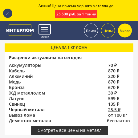
Акция! Цена приема черного металла до
25 500 руб. за 1 тонну
.
Поиск
Цены
Вывоз
Меню
ЦЕНА ЗА 1 КГ ЛОМА
Расценки актуальны на сегодня
Аккумуляторы
70 ₽
Кабель
870 ₽
Алюминий
220 ₽
Медь
870 ₽
Бронза
670 ₽
ЖД металлолом
30 ₽
Латунь
599 ₽
Свинец
135 ₽
Черный металл
25.5 ₽
Вывоз лома
от 100 кг
Демонтаж металла
бесплатно
Смотреть все цены на металл