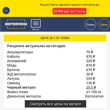
Акция! Цена приема черного металла до
25 500 руб. за 1 тонну
.
Поиск
Цены
Меню
ЦЕНА ЗА 1 КГ ЛОМА
Расценки актуальны на сегодня
Аккумуляторы
70 ₽
Кабель
870 ₽
Алюминий
220 ₽
Медь
870 ₽
Бронза
670 ₽
ЖД металлолом
30 ₽
Латунь
599 ₽
Свинец
135 ₽
Черный металл
25.5 ₽
Вывоз лома
от 100 кг
Демонтаж металла
бесплатно
Смотреть все цены на металл