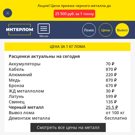
Акция! Цена приема черного металла до
25 500 руб. за 1 тонну
.
Поиск
Цены
Вывоз
Меню
ЦЕНА ЗА 1 КГ ЛОМА
Расценки актуальны на сегодня
Аккумуляторы
70 ₽
Кабель
870 ₽
Алюминий
220 ₽
Медь
870 ₽
Бронза
670 ₽
ЖД металлолом
30 ₽
Латунь
599 ₽
Свинец
135 ₽
Черный металл
25.5 ₽
Вывоз лома
от 100 кг
Демонтаж металла
бесплатно
Смотреть все цены на металл