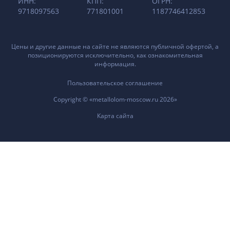
ИНН:
КПП:
ОГРН:
9718097563
771801001
1187746412853
Цены и другие данные на сайте не являются публичной офертой, а
позиционируются исключительно, как ознакомительная
информация.
Пользовательское соглашение
Copyright © «metallolom-moscow.ru 2026»
Карта сайта