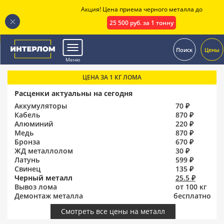
Акция! Цена приема черного металла до
25 500 руб. за 1 тонну
.
Поиск
Цены
Меню
ЦЕНА ЗА 1 КГ ЛОМА
Расценки актуальны на сегодня
Аккумуляторы
70 ₽
Кабель
870 ₽
Алюминий
220 ₽
Медь
870 ₽
Бронза
670 ₽
ЖД металлолом
30 ₽
Латунь
599 ₽
Свинец
135 ₽
Черный металл
25.5 ₽
Вывоз лома
от 100 кг
Демонтаж металла
бесплатно
Смотреть все цены на металл