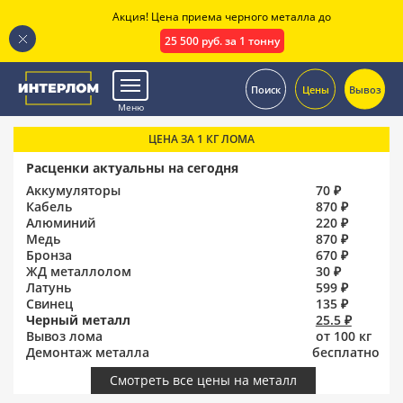
Акция! Цена приема черного металла до
25 500 руб. за 1 тонну
.
Поиск
Цены
Вывоз
Меню
ЦЕНА ЗА 1 КГ ЛОМА
Расценки актуальны на сегодня
Аккумуляторы
70 ₽
Кабель
870 ₽
Алюминий
220 ₽
Медь
870 ₽
Бронза
670 ₽
ЖД металлолом
30 ₽
Латунь
599 ₽
Свинец
135 ₽
Черный металл
25.5 ₽
Вывоз лома
от 100 кг
Демонтаж металла
бесплатно
Смотреть все цены на металл