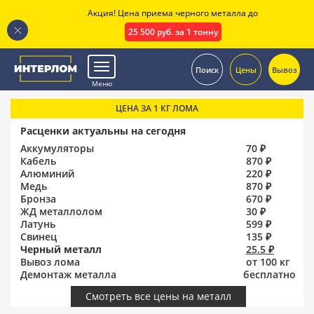
Акция! Цена приема черного металла до
25 500 руб. за 1 тонну
.
Поиск
Цены
Вывоз
Меню
ЦЕНА ЗА 1 КГ ЛОМА
Расценки актуальны на сегодня
Аккумуляторы
70 ₽
Кабель
870 ₽
Алюминий
220 ₽
Медь
870 ₽
Бронза
670 ₽
ЖД металлолом
30 ₽
Латунь
599 ₽
Свинец
135 ₽
Черный металл
25.5 ₽
Вывоз лома
от 100 кг
Демонтаж металла
бесплатно
Смотреть все цены на металл