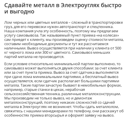
Сдавайте металл в Электроуглях быстро
и выгодно
Лом черных или цветных металлов – сложный в транспортировке
груз, для его перевозки нужен автотранспорт и спецтехника.
Наша компания учла эту особенность, поэтому мы предлагаем
услугу самовывоза. Так называемый пункт приема «на колесах»
сам приедет к клиенту, мы произведем оценку стоимости металла,
составим необходимые документы и тут же рассчитаемся
наличными. Вывоз осуществляется при наличии у клиента от 500
кг черного лома или 300 кг цветного. Самовывоз меньших
партий металла не производится.
Если условие относительно минимальной партии выполнено, то
самовывоз может выполняться двумя способами: за счет клиента
или за счет пункта приема. Вывоз за счет сдатчика выполняется
при сдаче лома минимальными партиями, а бесплатный вывоз
осуществляется, если сдатчик располагает большими партиями
металла. Такие партии зачастую бывают в немобильных формах,
например, старые станки в цехах, нерабочая
сельскохозяйственная техника, различные металлоконструкции.
Мы производим не только вывоз, но и демонтаж
металлоконструкций, поэтому никаких сложностей со сдачей
металла в Электроуглях не возникнет. Чтобы сдать металлолом,
свяжитесь с нашими менеджерами по телефону, они расскажут об
особенностях приема вторсырья и оформят заявку на вывоз.