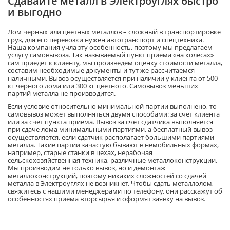
Сдавайте металл в Электроуглях быстро
и выгодно
Лом черных или цветных металлов – сложный в транспортировке
груз, для его перевозки нужен автотранспорт и спецтехника.
Наша компания учла эту особенность, поэтому мы предлагаем
услугу самовывоза. Так называемый пункт приема «на колесах»
сам приедет к клиенту, мы произведем оценку стоимости металла,
составим необходимые документы и тут же рассчитаемся
наличными. Вывоз осуществляется при наличии у клиента от 500
кг черного лома или 300 кг цветного. Самовывоз меньших
партий металла не производится.
Если условие относительно минимальной партии выполнено, то
самовывоз может выполняться двумя способами: за счет клиента
или за счет пункта приема. Вывоз за счет сдатчика выполняется
при сдаче лома минимальными партиями, а бесплатный вывоз
осуществляется, если сдатчик располагает большими партиями
металла. Такие партии зачастую бывают в немобильных формах,
например, старые станки в цехах, нерабочая
сельскохозяйственная техника, различные металлоконструкции.
Мы производим не только вывоз, но и демонтаж
металлоконструкций, поэтому никаких сложностей со сдачей
металла в Электроуглях не возникнет. Чтобы сдать металлолом,
свяжитесь с нашими менеджерами по телефону, они расскажут об
особенностях приема вторсырья и оформят заявку на вывоз.