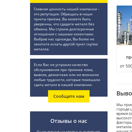
Главная ценность нашей компании -
это репутация. Обращась в наши
пункты приема, Вы можете быть
уверенны, что сдадите металл без
обмана. Мы строим долгосрочные
отношения с нашими клиентами.
Выбрав нас однажды, Вы более не
захотите искать другой пункт скупки
металла.
пр
Если Вас не устроило качество
от 50
обслуживания при приемке лома,
вывозе, демонтаже или же возникли
любые трудности, которые помешали
сдать металл в нашей компании.
Выво
Сообщите нам
Мы прин
городе ц
время (
высокот
Отзывы о нас
факторы
металла
наших п
О нас пишут на крупных интернет-