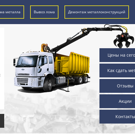
ма металла
Вывоз лома
Демонтаж металлоконструкций
Цены на сег
Как сдать ме
х
Отзывы
Акции
Контакт