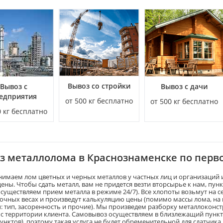
Вывоз со стройки
Вывоз с
Вывоз с дачи
едприятия
от 500 кг бесплатно
от 500 кг бесплатно
0 кг бесплатно
з металлолома в Краснознаменске по перв
имаем лом цветных и черных металлов у частных лиц и организаций 
ены. Чтобы сдать металл, вам не придется везти вторсырье к нам, пунк
осуществляем прием металла в режиме 24/7). Все хлопоты возьмут на с
очных весах и произведут калькуляцию цены (помимо массы лома, на
: тип, засоренность и прочие). Мы произведем разборку металлоконст
 с территории клиента. Самовывоз осуществляем в близлежащий пункт
унктов), поэтому такая услуга не будет обременительной для сдатчик