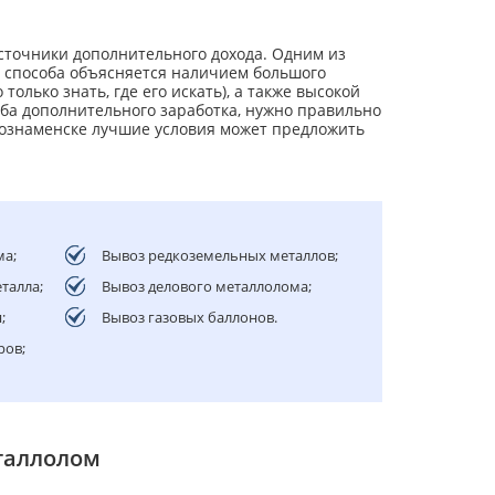
сточники дополнительного дохода. Одним из
о способа объясняется наличием большого
олько знать, где его искать), а также высокой
оба дополнительного заработка, нужно правильно
нознаменске лучшие условия может предложить
ма;
Вывоз редкоземельных металлов;
талла;
Вывоз делового металлолома;
;
Вывоз газовых баллонов.
ров;
таллолом