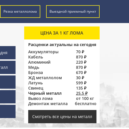
Резка металлолома
Выездной приемный пункт
ЦЕНА ЗА 1 КГ ЛОМА
Расценки актуальны на сегодня
Аккумуляторы
70 ₽
одня
Кабель
870 ₽
Алюминий
220 ₽
талл
Медь
870 ₽
Бронза
670 ₽
ЖД металлолом
30 ₽
Латунь
599 ₽
Свинец
135 ₽
Черный металл
25.5 ₽
Вывоз лома
от 100 кг
Демонтаж металла
бесплатно
ы
Смотреть все цены на металл