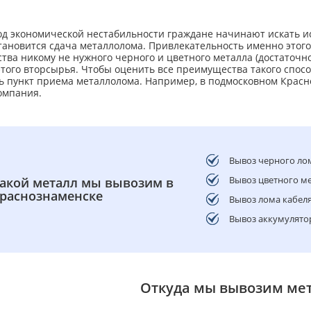
од экономической нестабильности граждане начинают искать и
становится сдача металлолома. Привлекательность именно этог
тва никому не нужного черного и цветного металла (достаточно т
того вторсырья. Чтобы оценить все преимущества такого спос
ь пункт приема металлолома. Например, в подмосковном Крас
омпания.
Вывоз черного ло
Вывоз цветного ме
акой металл мы вывозим в
раснознаменске
Вывоз лома кабеля
Вывоз аккумулято
Откуда мы вывозим ме