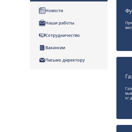
Фу
Новости
Пре
Наши работы
вес
Сотрудничество
Вакансии
Письмо директору
Га
Газ
выв
кг 