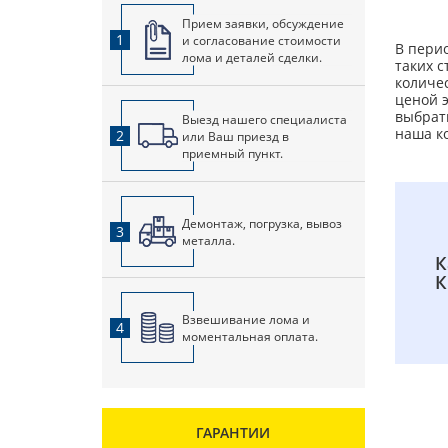
Прием заявки, обсуждение
1
и согласование стоимости
В пери
лома и деталей сделки.
таких 
количес
ценой э
выбрат
Выезд нашего специалиста
наша к
2
или Ваш приезд в
приемный пункт.
Демонтаж, погрузка, вывоз
3
металла.
К
К
Взвешивание лома и
4
моментальная оплата.
ГАРАНТИИ