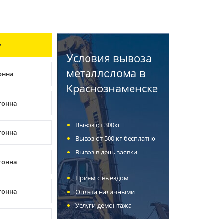
у
Условия вывоза
металлолома в
тонна
Краснознаменске
/тонна
Вывоз от 300кг
/тонна
Вывоз от 500 кг бесплатно
Вывоз в день заявки
/тонна
Прием с выездом
/тонна
Оплата наличными
Услуги демонтажа