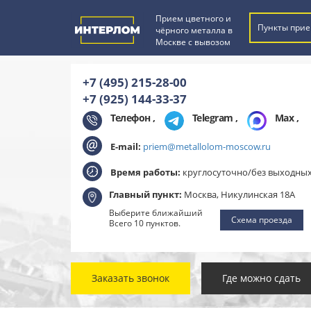
Прием цветного и
Пункты прие
чёрного металла в
Москве с вывозом
+7 (495) 215-28-00
+7 (925) 144-33-37
Телефон ,
Telegram
,
Max
,
E-mail:
priem@metallolom-moscow.ru
Время работы:
круглосуточно/без выходны
Главный пункт:
Москва, Никулинская 18А
Выберите ближайший
Схема проезда
Всего 10 пунктов.
Заказать звонок
Где можно сдать