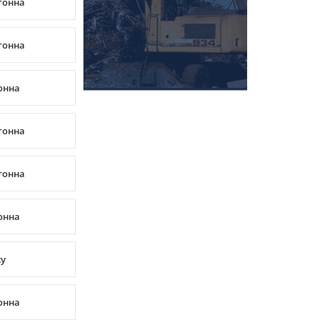
/тонна
/тонна
тонна
/тонна
/тонна
тонна
су
тонна