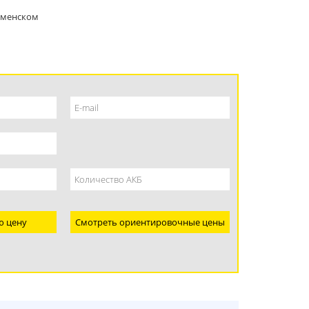
аменском
ю цену
Смотреть ориентировочные цены