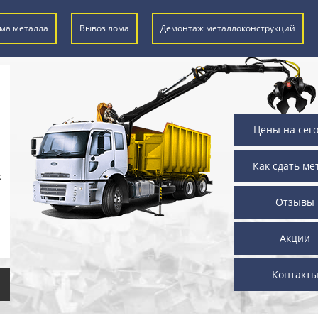
ма металла
Вывоз лома
Демонтаж металлоконструкций
Цены на сег
Как сдать ме
х
Отзывы
Акции
Контакт