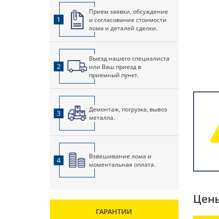
Прием заявки, обсуждение
1
и согласование стоимости
лома и деталей сделки.
Выезд нашего специалиста
2
или Ваш приезд в
приемный пункт.
Демонтаж, погрузка, вывоз
3
металла.
Взвешивание лома и
4
моментальная оплата.
Цены
ГАРАНТИИ