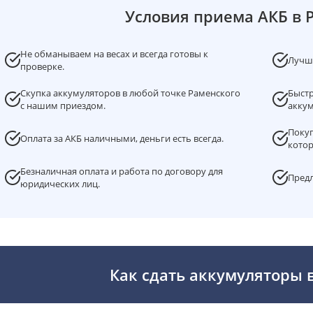
Условия приема АКБ в 
Не обманываем на весах и всегда готовы к
Лучша
проверке.
Скупка аккумуляторов в любой точке Раменского
Быстр
с нашим приездом.
аккум
Покуп
Оплата за АКБ наличными, деньги есть всегда.
котор
Безналичная оплата и работа по договору для
Предл
юридических лиц.
Как сдать аккумуляторы 