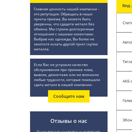
Вид 
Главная ценность нашей компании -
это репутация. Обращась в наши
пункты приема, Вы можете быть
Слит
уверенны, что сдадите металл без
обмана. Мы строим долгосрочные
отношения с нашими клиентами.
Выбрав нас однажды, Вы более не
Авто
захотите искать другой пункт скупки
металла.
Тяго
Если Вас не устроило качество
обслуживания при приемке лома,
вывозе, демонтаже или же возникли
любые трудности, которые помешали
АКБ 
сдать металл в нашей компании.
Сообщите нам
Геле
Отзывы о нас
Эбон
О нас пишут на крупных интернет-