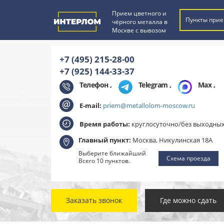
Прием цветного и
Пункты прие
чёрного металла в
Москве с вывозом
+7 (495) 215-28-00
+7 (925) 144-33-37
Телефон ,
Telegram
,
Max
,
E-mail:
priem@metallolom-moscow.ru
Время работы:
круглосуточно/без выходны
Главный пункт:
Москва, Никулинская 18А
Выберите ближайший
Схема проезда
Всего 10 пунктов.
Заказать звонок
Где можно сдать