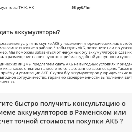
муляторы ТНЖ, НК
53 руб/1кг
сдать аккумуляторы?
оставляем услуги по скупке АКБ у населения и юридических лиц в люб
или самые высокие в районе. Чтобы сдать АКБ, позвоните нам по указ
жер. Мы поможем избавиться от ненужных б/у аккумуляторов, сдав их 
ка, а размещение наших пунктов приёма в удобной доступности сущес
дических лиц мы предлагаем сдать АКБ на выгодных условиях: приеде
м их, а также оплатим на месте по согласованное заранее цене. Такж
о приёму и утилизации АКБ. Скупка б/у аккумуляторов у юридических л
ыгодное сотрудничество, гарантию своевременности выполнения взят
ичество.
тите быстро получить консультацию о
иеме аккумуляторов в Раменском или
счет точной стоимости покупки АКБ ?