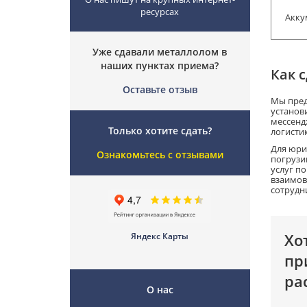
ресурсах
Акку
Уже сдавали металлолом в
наших пунктах приема?
Как 
Оставьте отзыв
Мы пред
установ
мессенд
Только хотите сдать?
логисти
Для юри
Ознакомьтесь с отзывами
погрузи
услуг п
взаимов
сотрудн
Хо
Яндекс Карты
пр
ра
О нас