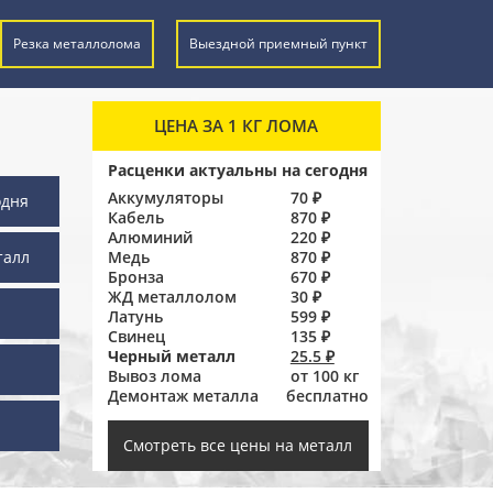
Резка металлолома
Выездной приемный пункт
ЦЕНА ЗА 1 КГ ЛОМА
Расценки актуальны на сегодня
Аккумуляторы
70 ₽
одня
Кабель
870 ₽
Алюминий
220 ₽
талл
Медь
870 ₽
Бронза
670 ₽
ЖД металлолом
30 ₽
Латунь
599 ₽
Свинец
135 ₽
Черный металл
25.5 ₽
Вывоз лома
от 100 кг
Демонтаж металла
бесплатно
ы
Смотреть все цены на металл