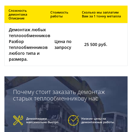
Сложность
Стоимость
Сколько мы заплатим
демонтажа
работы
Вам за 1 тонну металла
Описание
Демонтаж любых
теплоообменников
Разбор
Цена по
25 500 руб.
теплообменников
запросу
любого типа и
размера.
Почему стоит заказать демонтаж
старых теплообменникову нас
Демонтируем
Низкие цены на
максимально быстро.
демонтажные работы.