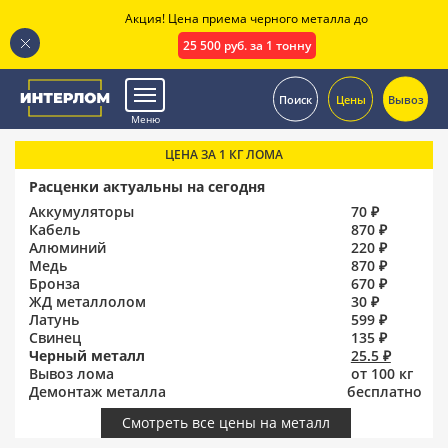
Акция! Цена приема черного металла до
25 500 руб. за 1 тонну
.
Поиск
Цены
Вывоз
Меню
ЦЕНА ЗА 1 КГ ЛОМА
Расценки актуальны на сегодня
Аккумуляторы
70 ₽
Кабель
870 ₽
Алюминий
220 ₽
Медь
870 ₽
Бронза
670 ₽
ЖД металлолом
30 ₽
Латунь
599 ₽
Свинец
135 ₽
Черный металл
25.5 ₽
Вывоз лома
от 100 кг
Демонтаж металла
бесплатно
Смотреть все цены на металл