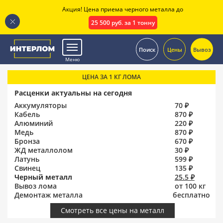
Акция! Цена приема черного металла до
25 500 руб. за 1 тонну
.
Поиск
Цены
Вывоз
Меню
ЦЕНА ЗА 1 КГ ЛОМА
Расценки актуальны на сегодня
Аккумуляторы
70 ₽
Кабель
870 ₽
Алюминий
220 ₽
Медь
870 ₽
Бронза
670 ₽
ЖД металлолом
30 ₽
Латунь
599 ₽
Свинец
135 ₽
Черный металл
25.5 ₽
Вывоз лома
от 100 кг
Демонтаж металла
бесплатно
Смотреть все цены на металл