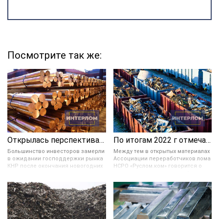
Посмотрите так же:
Открылась перспектива укрепления цветных металлов в цене
По итогам 2022 г отмечается значительное снижение ломозаготовки в России
Большинство инвесторов замерли
Между тем в открытых материалах
в ожидании господдержки рынка
Ассоциации переработчиков лома
КНР после окончания новогодних
НСРО «Руслом.ком» говорится о
праздников и завершения
возможном увеличении в 4 раза
мартовских плановых заседаний
экспорта ломозаготовки в 2030
руководства Поднебесной. Они
году. Согласно прогнозируемому
также предрекают увеличение
сценарию с 2023 по 2030 год в РФ
стоимости цвет. металлов в
можно будет наблюдать
случае, если укрепление доллара,
тенденцию увеличения экспорта
а также логистические и
лома. И в 2030 году он может