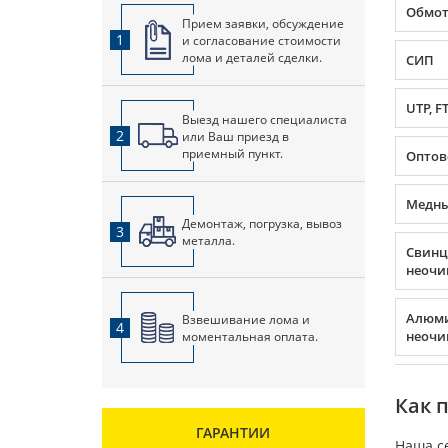
Обмот
Прием заявки, обсуждение
1
и согласование стоимости
лома и деталей сделки.
СИП
UTP, F
Выезд нашего специалиста
2
или Ваш приезд в
приемный пункт.
Оптов
Медны
Демонтаж, погрузка, вывоз
3
металла.
Свин
неоч
Алюм
Взвешивание лома и
4
неоч
моментальная оплата.
Как 
ГАРАНТИИ
Наша с