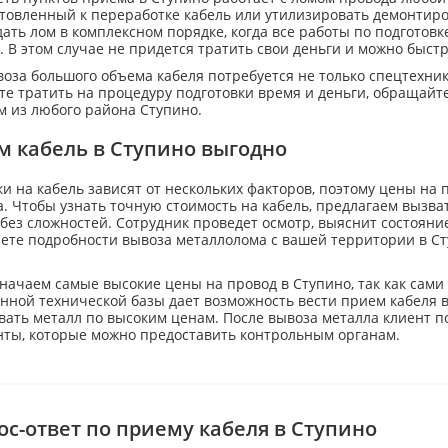
отовленный к переработке кабель или утилизировать демонтир
дать лом в комплексном порядке, когда все работы по подготов
 В этом случае не придется тратить свои деньги и можно быс
оза большого объема кабеля потребуется не только спецтехник
те тратить на процедуру подготовки время и деньги, обращайте
м из любого района Ступино.
м кабель в Ступино выгодно
и на кабель зависят от нескольких факторов, поэтому цены на
. Чтобы узнать точную стоимость на кабель, предлагаем вызва
без сложностей. Сотрудник проведет осмотр, выяснит состояни
аете подробности вывоза металлолома с вашей территории в Ст
начаем самые высокие цены на провод в Ступино, так как сами
нной технической базы дает возможность вести прием кабеля 
ать металл по высоким ценам. После вывоза металла клиент по
нты, которые можно предоставить контрольным органам.
ос-ответ по приему кабеля в Ступино