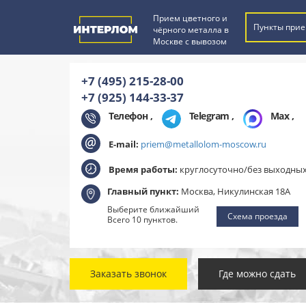
Прием цветного и
Пункты прие
чёрного металла в
Москве с вывозом
+7 (495) 215-28-00
+7 (925) 144-33-37
Телефон ,
Telegram
,
Max
,
E-mail:
priem@metallolom-moscow.ru
Время работы:
круглосуточно/без выходны
Главный пункт:
Москва, Никулинская 18А
Выберите ближайший
Схема проезда
Всего 10 пунктов.
Заказать звонок
Где можно сдать