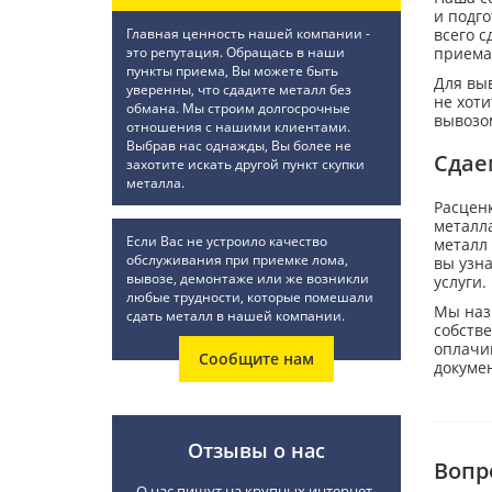
и подг
Главная ценность нашей компании -
всего с
это репутация. Обращась в наши
приема.
пункты приема, Вы можете быть
Для выв
уверенны, что сдадите металл без
не хоти
обмана. Мы строим долгосрочные
вывозо
отношения с нашими клиентами.
Выбрав нас однажды, Вы более не
Сдае
захотите искать другой пункт скупки
металла.
Расценк
металла
Если Вас не устроило качество
металл 
обслуживания при приемке лома,
вы узн
вывозе, демонтаже или же возникли
услуги.
любые трудности, которые помешали
Мы наз
сдать металл в нашей компании.
собстве
оплачив
Сообщите нам
докуме
Отзывы о нас
Вопр
О нас пишут на крупных интернет-