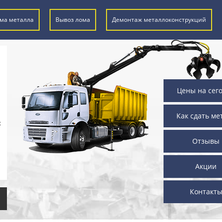
ма металла
Вывоз лома
Демонтаж металлоконструкций
Цены на сег
Как сдать ме
х
Отзывы
Акции
Контакт