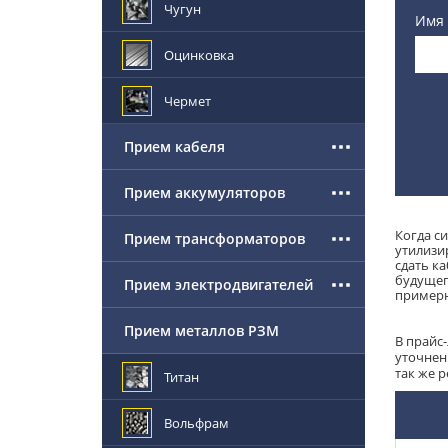
Чугун
Имя
Оцинковка
Чермет
Прием кабеля
Прием аккумуляторов
Когда си
Прием трансформаторов
утилизир
сдать к
будущег
Прием электродвигателей
примерн
Прием металлов РЗМ
В прайс
уточнен
так же 
Титан
Вольфрам