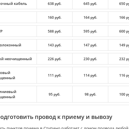
очный кабель
638 руб.
645 руб.
650 р
160 руб.
164 руб.
166 р
TP
588 руб.
595 руб.
600 р
олоконный
143 руб.
147 руб.
149 р
й неочищенный
226 руб.
230 руб.
232 р
цовый
111 руб.
114 руб.
116 р
ищенный
иниевый
95 руб.
98 руб.
100 р
ищенный
подготовить провод к приему и вывозу
еть пунктов приема в Ступино работает с ломом провода любо