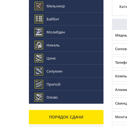
Мельхиор
Кат
Баббит
Молибден
Медны
Никель
Силов
Цинк
Телеф
Силумин
Компь
Припой
Алюми
Олово
Свинц
ПОРЯДОК СДАЧИ
Монта