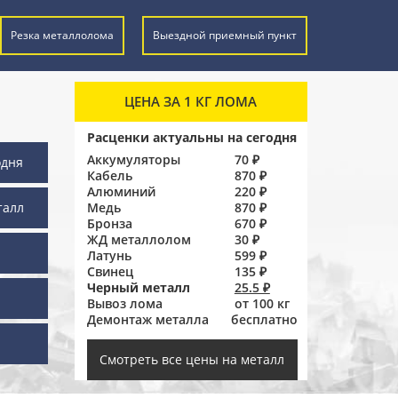
Резка металлолома
Выездной приемный пункт
ЦЕНА ЗА 1 КГ ЛОМА
Расценки актуальны на сегодня
Аккумуляторы
70 ₽
одня
Кабель
870 ₽
Алюминий
220 ₽
талл
Медь
870 ₽
Бронза
670 ₽
ЖД металлолом
30 ₽
Латунь
599 ₽
Свинец
135 ₽
Черный металл
25.5 ₽
Вывоз лома
от 100 кг
Демонтаж металла
бесплатно
ы
Смотреть все цены на металл