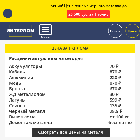
Акция! Цена приема черного металла до
25 500 руб. за 1 тонну
.
Поиск
Цены
Меню
ЦЕНА ЗА 1 КГ ЛОМА
Расценки актуальны на сегодня
Аккумуляторы
70 ₽
Кабель
870 ₽
Алюминий
220 ₽
Медь
870 ₽
Бронза
670 ₽
ЖД металлолом
30 ₽
Латунь
599 ₽
Свинец
135 ₽
Черный металл
25.5 ₽
Вывоз лома
от 100 кг
Демонтаж металла
бесплатно
Смотреть все цены на металл