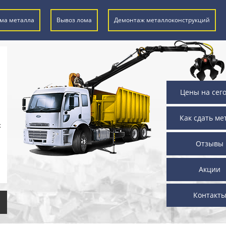
ма металла
Вывоз лома
Демонтаж металлоконструкций
Цены на сег
Как сдать ме
х
Отзывы
Акции
Контакт