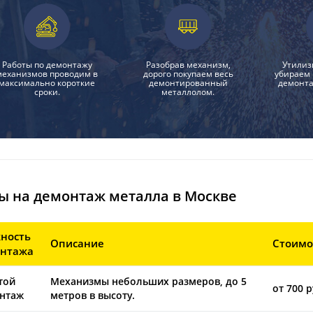
Работы по демонтажу
Разобрав механизм,
Утилиз
механизмов проводим в
дорого покупаем весь
убираем 
максимально короткие
демонтированный
демонта
сроки.
металлолом.
ы на демонтаж металла в Москве
ность
Описание
Стоимо
нтажа
той
Механизмы небольших размеров, до 5
от 700 р
нтаж
метров в высоту.