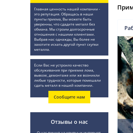
Прим
Главная ценность нашей компании -
это репутация. Обращась в наши
пункты приема, Вы можете быть
уверенны, что сдадите металл без
Раб
обмана. Мы строим долгосрочные
отношения с нашими клиентами.
Выбрав нас однажды, Вы более не
захотите искать другой пункт скупки
металла.
Если Вас не устроило качество
обслуживания при приемке лома,
вывозе, демонтаже или же возникли
любые трудности, которые помешали
сдать металл в нашей компании.
Сообщите нам
Отзывы о нас
О нас пишут на крупных интернет-