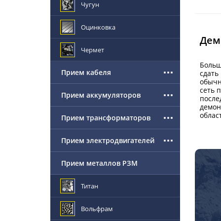
Чугун
Оцинковка
Дем
Чермет
Больш
Прием кабеля
сдать
обычн
сеть 
Прием аккумуляторов
после
демон
облас
Прием трансформаторов
Прием электродвигателей
Прием металлов РЗМ
Титан
Вольфрам