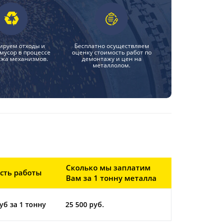
ируем отходы и
Бесплатно осуществляем
мусор в процессе
оценку стоимость работ по
жа механизмов.
демонтажу и цен на
металлолом.
Сколько мы заплатим
сть работы
Вам за 1 тонну металла
уб за 1 тонну
25 500 руб.