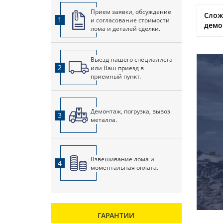
Прием заявки, обсуждение
Слож
1
и согласование стоимости
демо
лома и деталей сделки.
Выезд нашего специалиста
2
или Ваш приезд в
приемный пункт.
Демонтаж, погрузка, вывоз
3
металла.
Взвешивание лома и
4
моментальная оплата.
ГАРАНТИИ