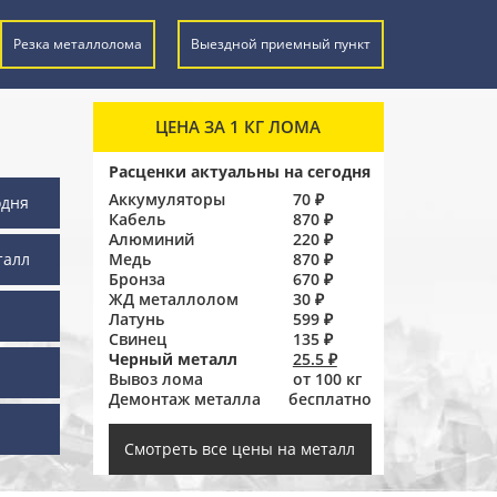
Резка металлолома
Выездной приемный пункт
ЦЕНА ЗА 1 КГ ЛОМА
Расценки актуальны на сегодня
Аккумуляторы
70 ₽
одня
Кабель
870 ₽
Алюминий
220 ₽
талл
Медь
870 ₽
Бронза
670 ₽
ЖД металлолом
30 ₽
Латунь
599 ₽
Свинец
135 ₽
Черный металл
25.5 ₽
Вывоз лома
от 100 кг
Демонтаж металла
бесплатно
ы
Смотреть все цены на металл