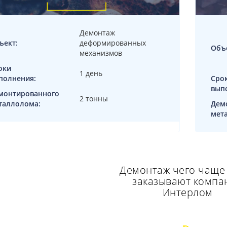
Демонтаж
ъект:
деформированных
Объ
механизмов
оки
1 день
полнения:
Сро
вып
монтированного
2 тонны
таллолома:
Дем
мет
Демонтаж чего чаще
заказывают компа
Интерлом