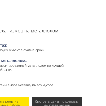
еханизмов на металлолом
таж
руем объект в сжатые сроки.
 металлолома
демонтированный металлолом по лучшей
области.
вим вывоз металла, вывоз мусора.
еть цены на
Смотреть цены, по которым
ажные работы
мы купим металл