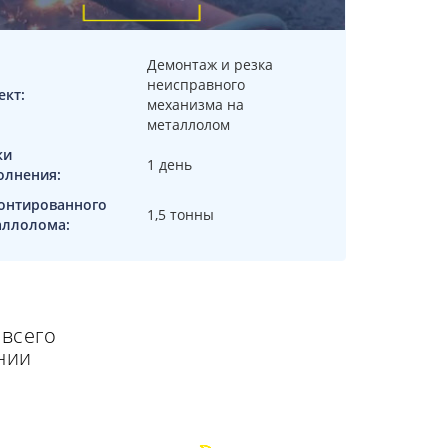
Демонтаж и резка
неисправного
ект:
механизма на
металлолом
ки
1 день
олнения:
онтированного
1,5 тонны
аллолома:
 всего
нии