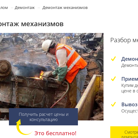
олом
Демонтаж
Демонтаж механизмов
онтаж механизмов
Разбор м
Демон
Демонти
Прием
Купим 
цене в 
Вывоз
Осущест
Получить расчет цены и
консультацию
Смотр
Это бесплатно!
демонт