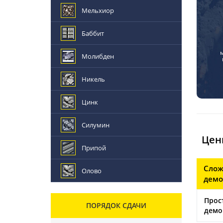
Мельхиор
Баббит
Молибден
Никель
Цинк
Силумин
Цен
Припой
Слож
Олово
демо
Прос
ПОРЯДОК СДАЧИ
демо