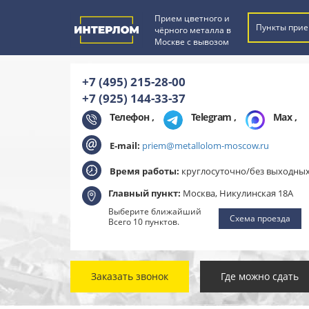
Прием цветного и
Пункты прие
чёрного металла в
Москве с вывозом
+7 (495) 215-28-00
+7 (925) 144-33-37
Телефон ,
Telegram
,
Max
,
E-mail:
priem@metallolom-moscow.ru
Время работы:
круглосуточно/без выходны
Главный пункт:
Москва, Никулинская 18А
Выберите ближайший
Схема проезда
Всего 10 пунктов.
Заказать звонок
Где можно сдать