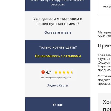
ресурсах
Акку
Уже сдавали металлолом в
наших пунктах приема?
Оставьте отзыв
Мы пред
ориенти
Прие
Только хотите сдать?
Если ва
Ознакомьтесь с отзывами
скупки 
Следует
Нарушен
предназ
Оптовые
подгото
процесс
Яндекс Карты
Хо
О нас
пр