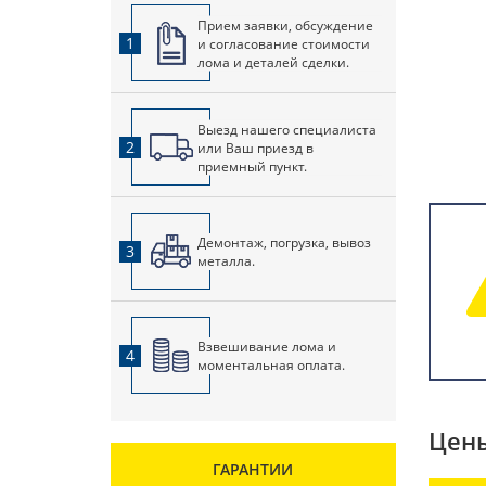
Прием заявки, обсуждение
1
и согласование стоимости
лома и деталей сделки.
Выезд нашего специалиста
2
или Ваш приезд в
приемный пункт.
Демонтаж, погрузка, вывоз
3
металла.
Взвешивание лома и
4
моментальная оплата.
Цены
ГАРАНТИИ