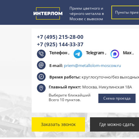
Прием цветного и
Пункты прие
чёрного металла в
Москве с вывозом
+7 (495) 215-28-00
+7 (925) 144-33-37
Телефон ,
Telegram
,
Max
,
E-mail:
priem@metallolom-moscow.ru
Время работы:
круглосуточно/без выходны
Главный пункт:
Москва, Никулинская 18А
Выберите ближайший
Схема проезда
Всего 10 пунктов.
Заказать звонок
Где можно сдать