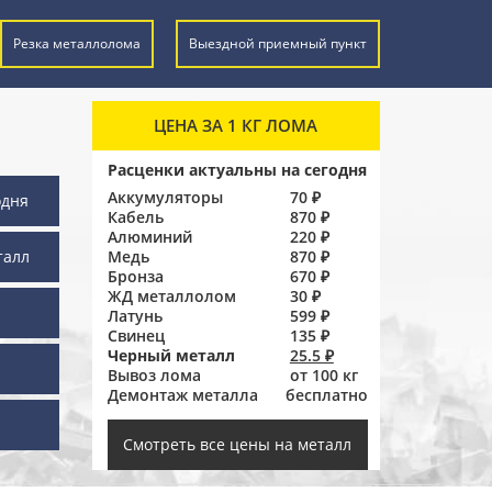
Резка металлолома
Выездной приемный пункт
ЦЕНА ЗА 1 КГ ЛОМА
Расценки актуальны на сегодня
Аккумуляторы
70 ₽
одня
Кабель
870 ₽
Алюминий
220 ₽
талл
Медь
870 ₽
Бронза
670 ₽
ЖД металлолом
30 ₽
Латунь
599 ₽
Свинец
135 ₽
Черный металл
25.5 ₽
Вывоз лома
от 100 кг
Демонтаж металла
бесплатно
ы
Смотреть все цены на металл