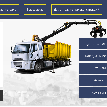
ма металла
Вывоз лома
Демонтаж металлоконструкций
Цены на сег
Как сдать ме
х
Отзывы
Акции
Контакт