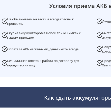
Условия приема АКБ 
Не обманываем на весах и всегда готовы к
Лучша
проверке.
Скупка аккумуляторов в любой точке Химках с
Быстр
нашим приездом.
аккум
Покуп
Оплата за АКБ наличными, деньги есть всегда.
котор
Безналичная оплата и работа по договору для
Предл
юридических лиц.
Химка
Как сдать аккумулятор