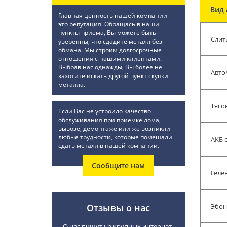
Вид 
Главная ценность нашей компании -
это репутация. Обращась в наши
пункты приема, Вы можете быть
Слит
уверенны, что сдадите металл без
обмана. Мы строим долгосрочные
отношения с нашими клиентами.
Выбрав нас однажды, Вы более не
Авто
захотите искать другой пункт скупки
металла.
Тяго
Если Вас не устроило качество
обслуживания при приемке лома,
вывозе, демонтаже или же возникли
любые трудности, которые помешали
АКБ 
сдать металл в нашей компании.
Сообщите нам
Геле
Отзывы о нас
Эбон
О нас пишут на крупных интернет-