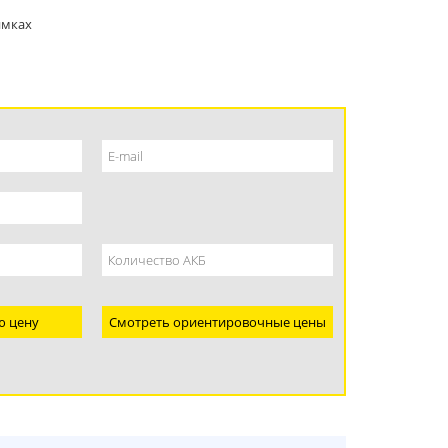
имках
ю цену
Смотреть ориентировочные цены