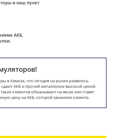
торы в наш пункт
риеме АКБ,
упки.
муляторов!
ы в Химках, что сегодня на рынке развелось
сдают АКБ и прочий металлолом высокой ценой.
, таких клиентов обманывают на весах или ставят
ную цену на АКБ, которой заманили клиента.