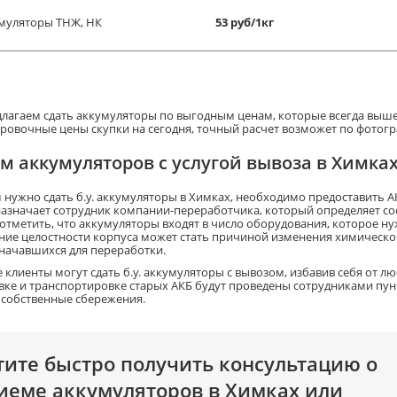
муляторы ТНЖ, НК
53 руб/1кг
лагаем сдать аккумуляторы по выгодным ценам, которые всегда выше 
ровочные цены скупки на сегодня, точный расчет возможет по фотогр
м аккумуляторов с услугой вывоза в Химка
м нужно сдать б.у. аккумуляторы в Химках, необходимо предоставить 
назначает сотрудник компании-переработчика, который определяет со
 отметить, что аккумуляторы входят в число оборудования, которое 
ие целостности корпуса может стать причиной изменения химическог
начавшихся для переработки.
 клиенты могут сдать б.у. аккумуляторы с вывозом, избавив себя от л
вке и транспортировке старых АКБ будут проведены сотрудниками пункт
 собственные сбережения.
тите быстро получить консультацию о
иеме аккумуляторов в Химках или