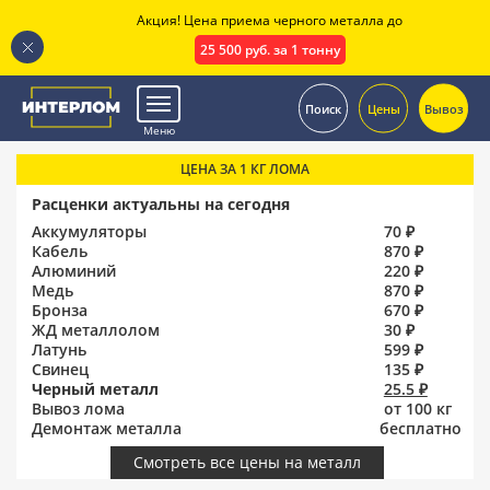
Акция! Цена приема черного металла до
25 500 руб. за 1 тонну
.
Поиск
Цены
Вывоз
Меню
ЦЕНА ЗА 1 КГ ЛОМА
Расценки актуальны на сегодня
Аккумуляторы
70 ₽
Кабель
870 ₽
Алюминий
220 ₽
Медь
870 ₽
Бронза
670 ₽
ЖД металлолом
30 ₽
Латунь
599 ₽
Свинец
135 ₽
Черный металл
25.5 ₽
Вывоз лома
от 100 кг
Демонтаж металла
бесплатно
Смотреть все цены на металл