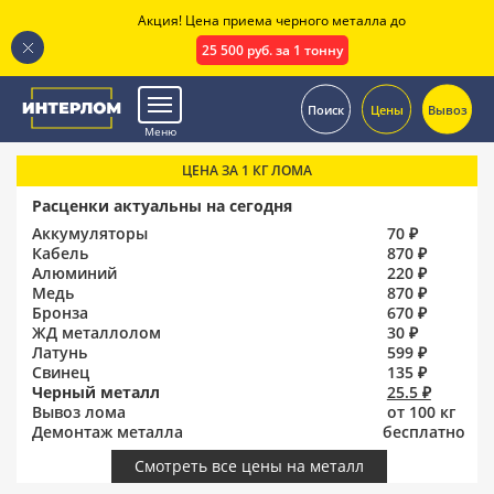
Акция! Цена приема черного металла до
25 500 руб. за 1 тонну
.
Поиск
Цены
Вывоз
Меню
ЦЕНА ЗА 1 КГ ЛОМА
Расценки актуальны на сегодня
Аккумуляторы
70 ₽
Кабель
870 ₽
Алюминий
220 ₽
Медь
870 ₽
Бронза
670 ₽
ЖД металлолом
30 ₽
Латунь
599 ₽
Свинец
135 ₽
Черный металл
25.5 ₽
Вывоз лома
от 100 кг
Демонтаж металла
бесплатно
Смотреть все цены на металл