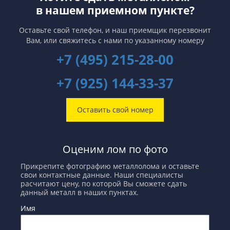
последние годы во многих
заводы быстрее отреагируют на
в нашем приемном пункте?
странах наблюдается тенденция
улучшение экономической
понижения экспорта
обстановки. И если Китай сделает
ломозаготовок.
это первым, то неравенство в
Оставьте свой телефон, и наш приемщик перезвонит
запасах металлов между Западом
Вам,
или свяжитесь с нами по указанному номеру
и Восток продлится еще не один
год.
+7 (495) 215-28-00
+7 (925) 144-33-37
Оставить свой номер
Оценим лом по фото
Прикрепите фотографию металлолома и оставьте
свои контактные данные. Наши специалисты
расчитают цену, по которой Вы сможете сдать
данный металл в наших пунктах.
Имя