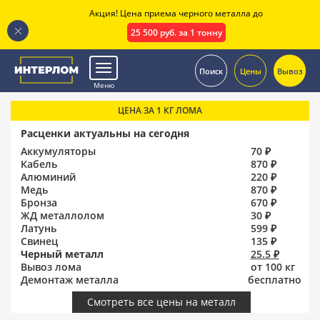
Акция! Цена приема черного металла до
25 500 руб. за 1 тонну
.
Поиск
Цены
Вывоз
Меню
ЦЕНА ЗА 1 КГ ЛОМА
Расценки актуальны на сегодня
Аккумуляторы
70 ₽
Кабель
870 ₽
Алюминий
220 ₽
Медь
870 ₽
Бронза
670 ₽
ЖД металлолом
30 ₽
Латунь
599 ₽
Свинец
135 ₽
Черный металл
25.5 ₽
Вывоз лома
от 100 кг
Демонтаж металла
бесплатно
Смотреть все цены на металл