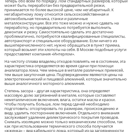
Теперь обо всем по порядку. Лом стандартных размеров, который
может быть переработан без предварительной резки,
принимается по более высокой цене, чем негабаритный. К
негабаритному лому относится сельскохозяйственная и
автомобильная техника, станки и различные
металлоконструкции. Все это тоже можно и нужно сдавать на
переработку, но предварительно потребуется выполнить
демонтаж и резку. Самостоятельно сделать это достаточно
проблематично, потребуются квалифицированные специалисты,
автотранспорт и специальное оборудование. Если ничего из
вышеперечисленного нет, нужно обращаться в пункт приема,
который возьмет эти хлопоты на себя. В Москве подобные услуги
предоставляет компания «Интерлом».
На чистоту сплава владелец отходов повлиять не в состоянии, эта
характеристика определяется во время сдачи при помощи
анализатора лома. Чем меньше в металле различных примесей,
тем выше закупочная цена. Подтверждением являются цены на
электротехнический и пищевой алюминий, которые значительно
выше аналогичного моторного алюминия.
Степень засора – другая характеристика, она определяет
массовую долю загрязнений в металле, которые составляют
неметаллические включения, влага, остатки масла и краски.
Чтобы получить больше, лом перед сдачей необходимо
подготовить: отсортировать по размерам, происхождению и
виду, удалить посторонние включения. Отдельного внимания
заслуживает удаление диэлектрического покрытия проводов.
Снимать изоляцию можно только механическим способом, так
как при использовании термического способа получается
«жженка» – вид кабельного лома, который из-за загрязненности