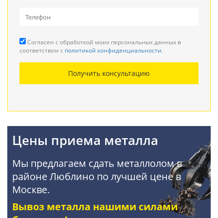
Вывоз металлолома
Прием кабеля
Согласен с обработкой моих персональных данных в
Резка металла
соответствии с
политикой конфиденциальности
.
Демонтаж металлоконструкций
Получить консультацию
Покупка АКБ
Цены приема металла
Мы предлагаем сдать металлолом в
районе Люблино по лучшей цене в
Москве.
Вывоз металла нашими силами