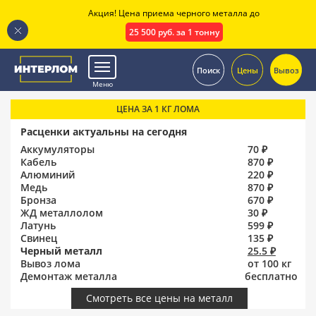
Акция! Цена приема черного металла до
25 500 руб. за 1 тонну
.
Поиск
Цены
Вывоз
Меню
ЦЕНА ЗА 1 КГ ЛОМА
Расценки актуальны на сегодня
Аккумуляторы
70 ₽
Кабель
870 ₽
Алюминий
220 ₽
Медь
870 ₽
Бронза
670 ₽
ЖД металлолом
30 ₽
Латунь
599 ₽
Свинец
135 ₽
Черный металл
25.5 ₽
Вывоз лома
от 100 кг
Демонтаж металла
бесплатно
Смотреть все цены на металл