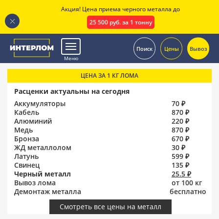
Акция! Цена приема черного металла до
25 500 руб. за 1 тонну
.
Поиск
Цены
Вывоз
Меню
ЦЕНА ЗА 1 КГ ЛОМА
Расценки актуальны на сегодня
Аккумуляторы
70 ₽
Кабель
870 ₽
Алюминий
220 ₽
Медь
870 ₽
Бронза
670 ₽
ЖД металлолом
30 ₽
Латунь
599 ₽
Свинец
135 ₽
Черный металл
25.5 ₽
Вывоз лома
от 100 кг
Демонтаж металла
бесплатно
Смотреть все цены на металл