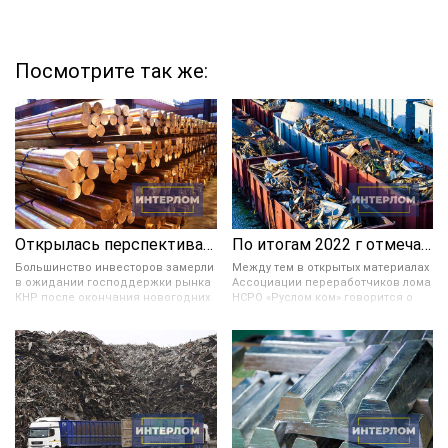
Посмотрите так же:
Открылась перспектива укрепления цветных металлов в цене
По итогам 2022 г отмечается значительное снижение ломозаготовки в России
Большинство инвесторов замерли
Между тем в открытых материалах
в ожидании господдержки рынка
Ассоциации переработчиков лома
КНР после окончания новогодних
НСРО «Руслом.ком» говорится о
праздников и завершения
возможном увеличении в 4 раза
мартовских плановых заседаний
экспорта ломозаготовки в 2030
руководства Поднебесной. Они
году. Согласно прогнозируемому
также предрекают увеличение
сценарию с 2023 по 2030 год в РФ
стоимости цвет. металлов в
можно будет наблюдать
случае, если укрепление доллара,
тенденцию увеличения экспорта
а также логистические и
лома. И в 2030 году он может
производственные трудности в
составить 4,3 млн тонн.
США этому не помешают.