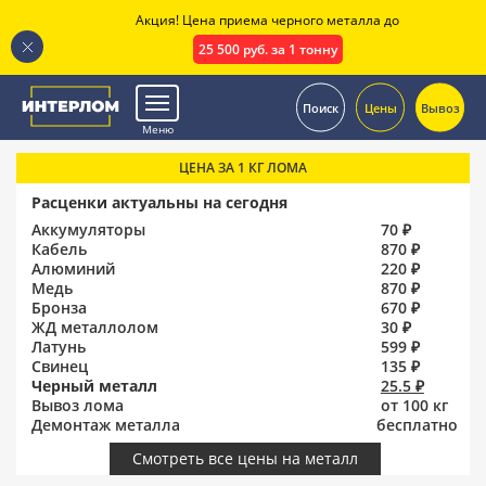
Акция! Цена приема черного металла до
25 500 руб. за 1 тонну
.
Поиск
Цены
Вывоз
Меню
ЦЕНА ЗА 1 КГ ЛОМА
Расценки актуальны на сегодня
Аккумуляторы
70 ₽
Кабель
870 ₽
Алюминий
220 ₽
Медь
870 ₽
Бронза
670 ₽
ЖД металлолом
30 ₽
Латунь
599 ₽
Свинец
135 ₽
Черный металл
25.5 ₽
Вывоз лома
от 100 кг
Демонтаж металла
бесплатно
Смотреть все цены на металл