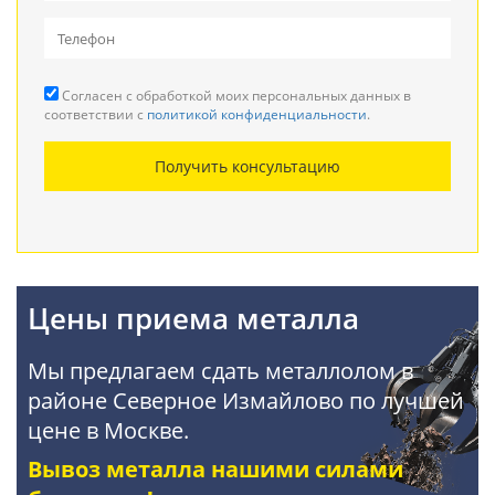
Вывоз металлолома
Прием кабеля
Согласен с обработкой моих персональных данных в
Резка металла
соответствии с
политикой конфиденциальности
.
Демонтаж металлоконструкций
Получить консультацию
Покупка АКБ
Цены приема металла
Мы предлагаем сдать металлолом в
районе Северное Измайлово по лучшей
цене в Москве.
Вывоз металла нашими силами