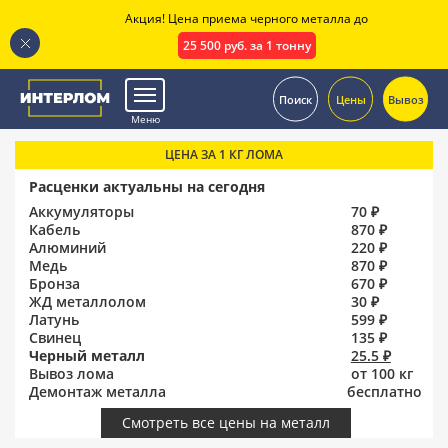
Акция! Цена приема черного металла до
25 500 руб. за 1 тонну
.
Поиск
Цены
Вывоз
Меню
ЦЕНА ЗА 1 КГ ЛОМА
Расценки актуальны на сегодня
Аккумуляторы
70 ₽
Кабель
870 ₽
Алюминий
220 ₽
Медь
870 ₽
Бронза
670 ₽
ЖД металлолом
30 ₽
Латунь
599 ₽
Свинец
135 ₽
Черный металл
25.5 ₽
Вывоз лома
от 100 кг
Демонтаж металла
бесплатно
Смотреть все цены на металл