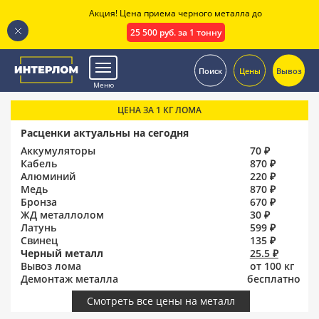
Акция! Цена приема черного металла до
25 500 руб. за 1 тонну
.
Поиск
Цены
Вывоз
Меню
ЦЕНА ЗА 1 КГ ЛОМА
Расценки актуальны на сегодня
Аккумуляторы
70 ₽
Кабель
870 ₽
Алюминий
220 ₽
Медь
870 ₽
Бронза
670 ₽
ЖД металлолом
30 ₽
Латунь
599 ₽
Свинец
135 ₽
Черный металл
25.5 ₽
Вывоз лома
от 100 кг
Демонтаж металла
бесплатно
Смотреть все цены на металл