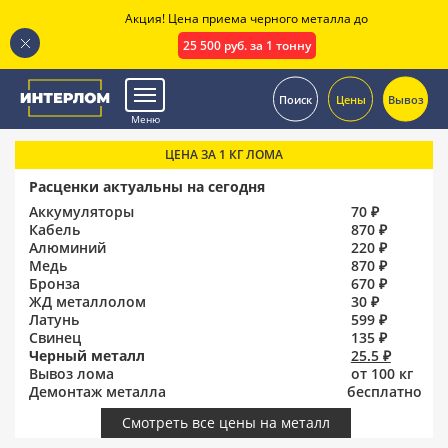
Акция! Цена приема черного металла до
25 500 руб. за 1 тонну
.
Поиск
Цены
Вывоз
Меню
ЦЕНА ЗА 1 КГ ЛОМА
Расценки актуальны на сегодня
Аккумуляторы
70 ₽
Кабель
870 ₽
Алюминий
220 ₽
Медь
870 ₽
Бронза
670 ₽
ЖД металлолом
30 ₽
Латунь
599 ₽
Свинец
135 ₽
Черный металл
25.5 ₽
Вывоз лома
от 100 кг
Демонтаж металла
бесплатно
Смотреть все цены на металл