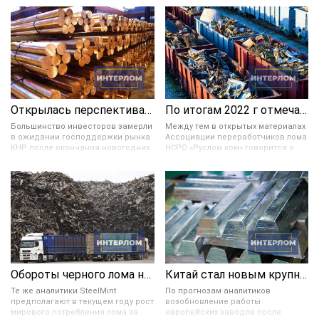
Открылась перспектива укрепления цветных металлов в цене
По итогам 2022 г отмечается значительное снижение ломозаготовки в России
Большинство инвесторов замерли
Между тем в открытых материалах
в ожидании господдержки рынка
Ассоциации переработчиков лома
КНР после окончания новогодних
НСРО «Руслом.ком» говорится о
праздников и завершения
возможном увеличении в 4 раза
мартовских плановых заседаний
экспорта ломозаготовки в 2030
руководства Поднебесной. Они
году. Согласно прогнозируемому
также предрекают увеличение
сценарию с 2023 по 2030 год в РФ
стоимости цвет. металлов в
можно будет наблюдать
случае, если укрепление доллара,
тенденцию увеличения экспорта
а также логистические и
лома. И в 2030 году он может
производственные трудности в
составить 4,3 млн тонн.
США этому не помешают.
Обороты черного лома на мировом рынке упали на 6 %
Китай стал новым крупным нетто-экспортером цинка и свинца
Те же аналитики SteelMint
По прогнозам аналитиков
предполагают в текущем году рост
возобновление работы
мирового потребления лома за
европейских заводов после