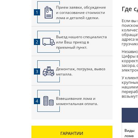
Прием заявки, обсуждение
Где 
1
и согласование стоимости
лома и деталей сделки.
Если вы
поиском
количес
обращат
Выезд нашего специалиста
адреса 
2
или Ваш приезд в
грузчик
приемный пункт.
Независ
Цифры в
корректи
засора,
Демонтаж, погрузка, вывоз
электро
3
металла.
У клиен
крупным
нашими 
перераб
возьмут
Взвешивание лома и
4
моментальная оплата.
Виды
ГАРАНТИИ
лома