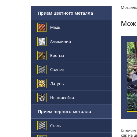
Металл
Прием цветного металла
Можн
Медь
Алюминий
Бронза
Свинец
Латунь
Нержавейка
Прием черного металла
Сталь
Количес
как на ц