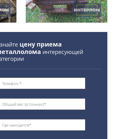
цену приема
знайте
металлолома
интересующей
атегории