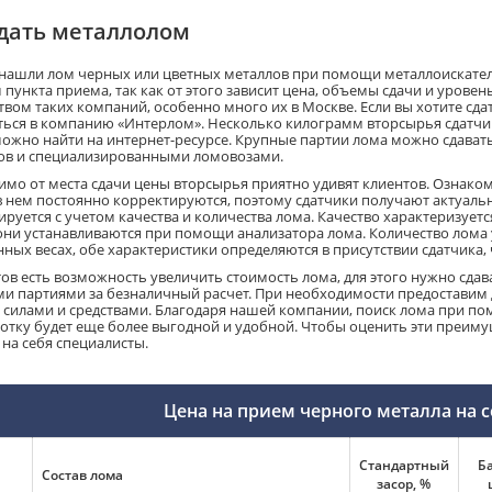
сдать металлолом
 нашли лом черных или цветных металлов при помощи металлоискателя
 пункта приема, так как от этого зависит цена, объемы сдачи и уров
твом таких компаний, особенно много их в Москве. Если вы хотите сда
ься в компанию «Интерлом». Несколько килограмм вторсырья сдатчик 
можно найти на интернет-ресурсе. Крупные партии лома можно сдавать 
ов и специализированными ломовозами.
имо от места сдачи цены вторсырья приятно удивят клиентов. Ознако
 нем постоянно корректируются, поэтому сдатчики получают актуальн
руется с учетом качества и количества лома. Качество характеризуетс
 они устанавливаются при помощи анализатора лома. Количество лома
нных весах, обе характеристики определяются в присутствии сдатчика
тов есть возможность увеличить стоимость лома, для этого нужно сда
и партиями за безналичный расчет. При необходимости предоставим д
силами и средствами. Благодаря нашей компании, поиск лома при по
отку будет еще более выгодной и удобной. Чтобы оценить эти преимуще
 на себя специалисты.
Цена на прием черного металла на 
Стандартный
Б
Состав лома
засор, %