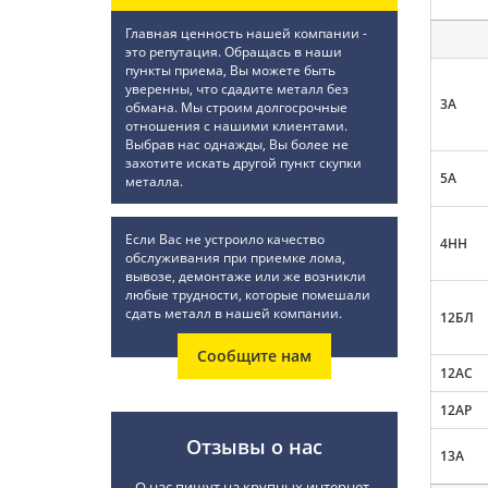
Главная ценность нашей компании -
это репутация. Обращась в наши
пункты приема, Вы можете быть
уверенны, что сдадите металл без
3А
обмана. Мы строим долгосрочные
отношения с нашими клиентами.
Выбрав нас однажды, Вы более не
захотите искать другой пункт скупки
5А
металла.
Если Вас не устроило качество
4НН
обслуживания при приемке лома,
вывозе, демонтаже или же возникли
любые трудности, которые помешали
сдать металл в нашей компании.
12БЛ
Сообщите нам
12АС
12АР
Отзывы о нас
13А
О нас пишут на крупных интернет-