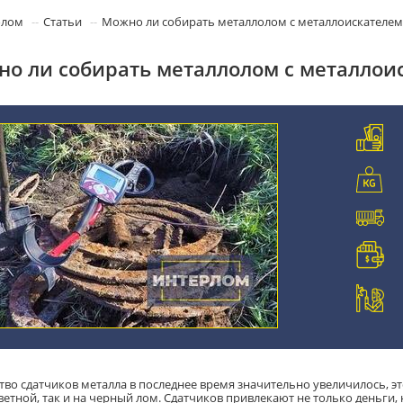
олом
Статьи
Можно ли собирать металлолом с металлоискателем
о ли собирать металлолом с металлоис
тво сдатчиков металла в последнее время значительно увеличилось, э
ветной, так и на черный лом. Сдатчиков привлекают не только деньги, 