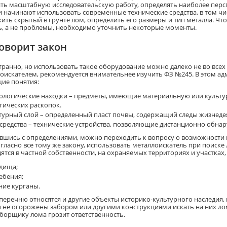
ть масштабную исследовательскую работу, определять наиболее перс
и начинают использовать современные технические средства, в том ч
ить скрытый в грунте лом, определить его размеры и тип металла. Ч
, а не проблемы, необходимо уточнить некоторые моменты.
говорит закон
странно, но использовать такое оборудование можно далеко не во всех
лоискателем, рекомендуется внимательнее изучить ФЗ №245. В этом 
ие понятия:
ологические находки – предметы, имеющие материальную или культур
гических раскопок.
турный слой – определенный пласт почвы, содержащий следы жизнедеят
средства – технические устройства, позволяющие дистанционно обна
вшись с определениями, можно переходить к вопросу о возможности 
огласно все тому же закону, использовать металлоискатель при поиске
ятся в частной собственности, на охраняемых территориях и участках,
дища;
ебения;
ние курганы.
 перечню относятся и другие объекты историко-культурного наследия, 
 не огорожены забором или другими конструкциями искать на них ло
сборщику лома грозит ответственность.