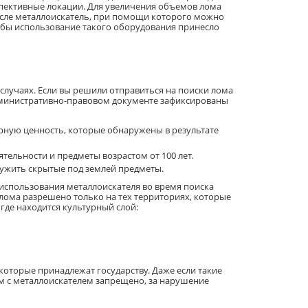
пективные локации. Для увеличения объемов лома
исле металлоискатель, при помощи которого можно
тобы использование такого оборудования принесло
 случаях. Если вы решили отправиться на поиски лома
административно-правовом документе зафиксированы
ную ценность, которые обнаружены в результате
ельности и предметы возрастом от 100 лет.
ружить скрытые под землей предметы.
использования металлоискателя во время поиска
 лома разрешено только на тех территориях, которые
 где находится культурный слой:
которые принадлежат государству. Даже если такие
м с металлоискателем запрещено, за нарушение