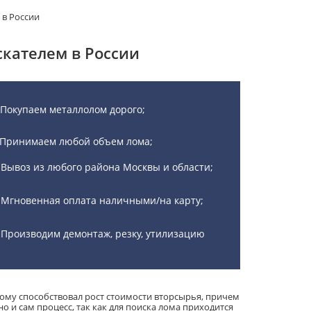
 в России
кателем в России
Покупаем металлолом дорого;
Принимаем любой объем лома;
Вывоз из любого района Москвы и области;
Мгновенная оплата наличными/на карту;
Производим демонтаж, резку, утилизацию
тому способствовал рост стоимости вторсырья, причем
но и сам процесс, так как для поиска лома приходится