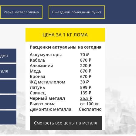
Резка металлолома
Выездной приемный пункт
ЦЕНА ЗА 1 КГ ЛОМА
Расценки актуальны на сегодня
Аккумуляторы
70 ₽
одня
Кабель
870 ₽
Алюминий
220 ₽
талл
Медь
870 ₽
Бронза
670 ₽
ЖД металлолом
30 ₽
Латунь
599 ₽
Свинец
135 ₽
Черный металл
25.5 ₽
Вывоз лома
от 100 кг
Демонтаж металла
бесплатно
ы
Смотреть все цены на металл