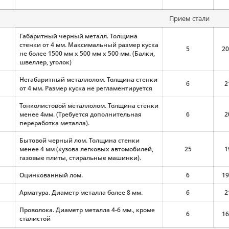
Прием стали
Габаритный черный металл. Толщина
стенки от 4 мм. Максимальный размер куска
5
20
не более 1500 мм х 500 мм х 500 мм. (Балки,
швеллер, уголок)
Негабаритный металлолом. Толщина стенки
6
2
от 4 мм. Размер куска не регламентируется
Тонколистовой металлолом. Толщина стенки
менее 4мм. (Требуется дополнительная
6
2
переработка металла).
Бытовой черный лом. Толщина стенки
менее 4 мм (кузова легковых автомобилей,
25
1
газовые плиты, стиральные машинки).
Оцинкованный лом.
6
19
Арматура. Диаметр металла более 8 мм.
6
2
Проволока. Диаметр металла 4-6 мм., кроме
6
16
сталистой