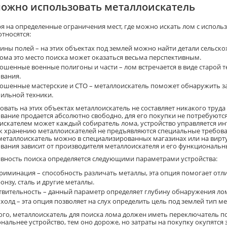
можно использовать металлоискатель
я на определенные ограничения мест, где можно искать лом с исполь
относятся:
ины полей – на этих объектах под землей можно найти детали сельск
лома это место поиска может оказаться весьма перспективным.
ошенные военные полигоны и части – лом встречается в виде старой те
вания.
ошенные мастерские и СТО – металлоискатель поможет обнаружить зап
ильной техники.
овать на этих объектах металлоискатель не составляет никакого труда
вание продается абсолютно свободно, для его покупки не потребуются
искателем может каждый собиратель лома, устройство управляется инт
к хранению металлоискателей не предъявляются специальные требован
металлоискатель можно в специализированных магазинах или на вирт
вания зависит от производителя металлоискателя и его функциональ
вность поиска определяется следующими параметрами устройства:
риминация – способность различать металлы, эта опция помогает отл
онзу, сталь и другие металлы.
твительность – данный параметр определяет глубину обнаружения ло
холд – эта опция позволяет на слух определить цель под землей тип м
ого, металлоискатель для поиска лома должен иметь переключатель п
нальнее устройство, тем оно дороже, но затраты на покупку окупятся 