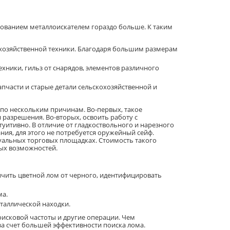
зованием металлоискателем гораздо больше. К таким
охозяйственной техники. Благодаря большим размерам
хники, гильз от снарядов, элементов различного
части и старые детали сельскохозяйственной и
 по нескольким причинам. Во-первых, такое
 разрешения. Во-вторых, освоить работу с
уитивно. В отличие от гладкоствольного и нарезного
ия, для этого не потребуется оружейный сейф.
уальных торговых площадках. Стоимость такого
ных возможностей.
ичить цветной лом от черного, идентифицировать
ма.
еталлической находки.
оисковой частоты и другие операции. Чем
за счет большей эффективности поиска лома.