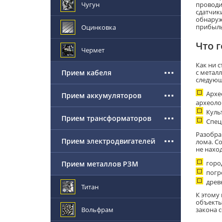
Чугун
проводи
сдатчик
обнаруж
прибыль
Оцинковка
Что 
Чермет
Как ни 
Прием кабеля
с метал
следующ
Архе
Прием аккумуляторов
археоло
Куль
Прием трансформаторов
Спец
Разобра
Прием электродвигателей
лома. С
не наход
горо
Прием металлов РЗМ
погр
древ
Титан
К этому
объекты
Вольфрам
закона 