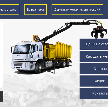
ма металла
Вывоз лома
Демонтаж металлоконструкций
Цены на сег
Как сдать ме
х
Отзывы
Акции
Контакт