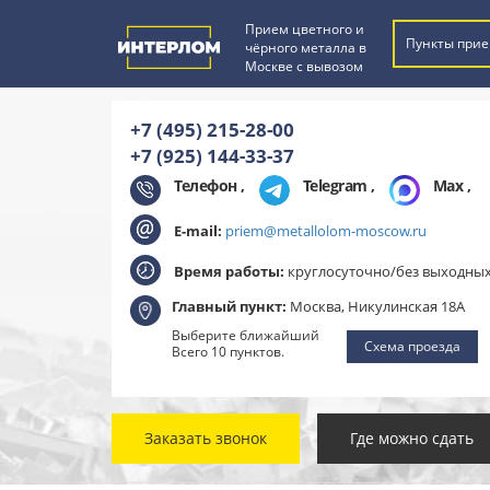
Прием цветного и
Пункты прие
чёрного металла в
Москве с вывозом
+7 (495) 215-28-00
+7 (925) 144-33-37
Телефон ,
Telegram
,
Max
,
E-mail:
priem@metallolom-moscow.ru
Время работы:
круглосуточно/без выходны
Главный пункт:
Москва, Никулинская 18А
Выберите ближайший
Схема проезда
Всего 10 пунктов.
Заказать звонок
Где можно сдать