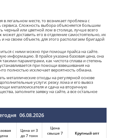
 в легальном месте, то возникает проблема с
ень сервиса. Сложность выбора объясняется большим
ть черный или цветной лом в столице, лучше всего
может доставить его в отделение самостоятельно, их
и на своем объекте, для этого располагаем бригадой
миться с ними можно при помощи прайса на сайте.
ую информацию. В прайсе указана базовая цена, она
я такими параметрами, как чистота сплава и степень
 устанавливается при помощи взвешивания на
, что полностью исключает вероятность обмана.
вать металлические отходы на регулярной основе
ополнительные услуги: резку лома и его вывоз
мощи металлоискателя и сдача на вторичную
ства, заполните заявку на сайте, а все остальное
сегодня
06.08.2026
Цена
азовая
Цена от 3
свыше 7
Крупный опт
цена
до 7 тонн