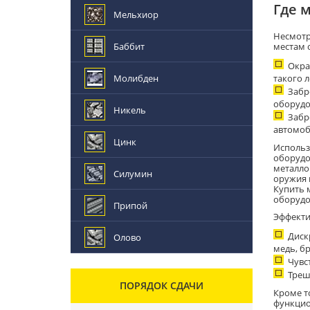
Где 
Мельхиор
Несмотр
Баббит
местам 
Окра
Молибден
такого 
Забр
оборудо
Никель
Забр
автомоб
Цинк
Использ
оборудо
металло
Силумин
оружия 
Купить 
оборудо
Припой
Эффекти
Диск
Олово
медь, бр
Чувс
Треш
ПОРЯДОК СДАЧИ
Кроме т
функцио