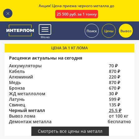
Акция! Цена приема черного металла до
25 500 руб. за 1 тонну
.
Поиск
Цены
Вывоз
Меню
ЦЕНА ЗА 1 КГ ЛОМА
Расценки актуальны на сегодня
Аккумуляторы
70 ₽
Кабель
870 ₽
Алюминий
220 ₽
Медь
870 ₽
Бронза
670 ₽
ЖД металлолом
30 ₽
Латунь
599 ₽
Свинец
135 ₽
Черный металл
25.5 ₽
Вывоз лома
от 100 кг
Демонтаж металла
бесплатно
Смотреть все цены на металл