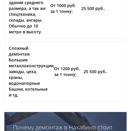
здания среднего
От 1000 руб.
размера, а так же
25 500 руб..
за 1 тонну;
спецтехника,
склады, ангары.
Обычно до 10
метро в высоту.
Сложный
демонтаж
Большие
металлоконструкции,
От 1200 руб.
заводы, цеха,
25 500 руб..
за 1 тонну;
краны,
водонапорные
башни, котельные
и тд.
Почему демонтаж в Нахабино стоит