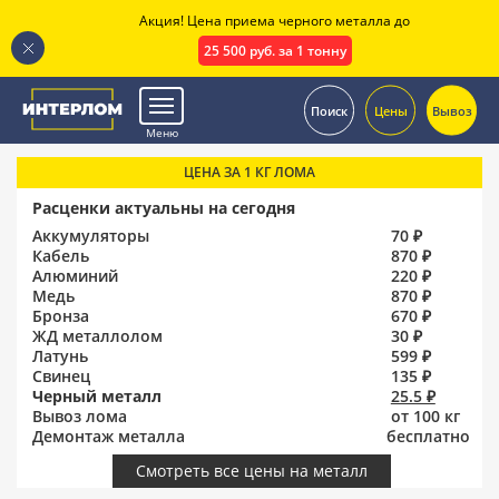
Акция! Цена приема черного металла до
25 500 руб. за 1 тонну
.
Поиск
Цены
Вывоз
Меню
ЦЕНА ЗА 1 КГ ЛОМА
Расценки актуальны на сегодня
Аккумуляторы
70 ₽
Кабель
870 ₽
Алюминий
220 ₽
Медь
870 ₽
Бронза
670 ₽
ЖД металлолом
30 ₽
Латунь
599 ₽
Свинец
135 ₽
Черный металл
25.5 ₽
Вывоз лома
от 100 кг
Демонтаж металла
бесплатно
Смотреть все цены на металл