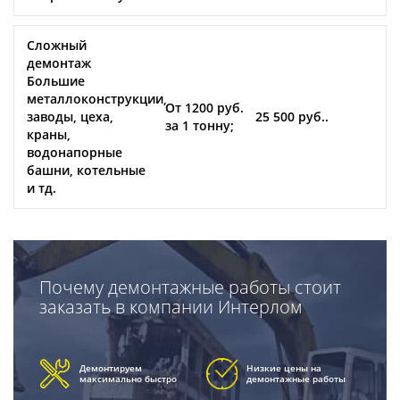
Сложный
демонтаж
Большие
металлоконструкции,
От 1200 руб.
заводы, цеха,
25 500 руб..
за 1 тонну;
краны,
водонапорные
башни, котельные
и тд.
Почему демонтажные работы стоит
заказать в компании Интерлом
Демонтируем
Низкие цены на
максимально быстро
демонтажные работы