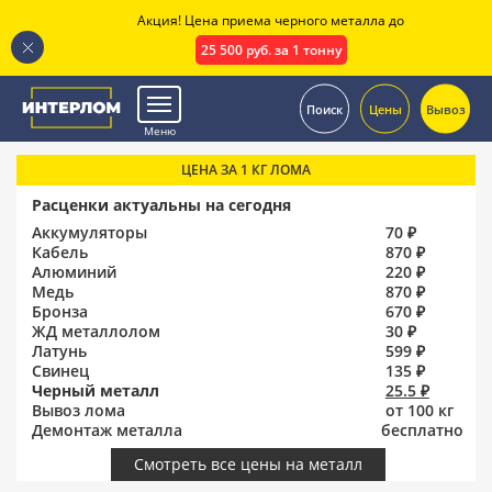
Акция! Цена приема черного металла до
25 500 руб. за 1 тонну
.
Поиск
Цены
Вывоз
Меню
ЦЕНА ЗА 1 КГ ЛОМА
Расценки актуальны на сегодня
Аккумуляторы
70 ₽
Кабель
870 ₽
Алюминий
220 ₽
Медь
870 ₽
Бронза
670 ₽
ЖД металлолом
30 ₽
Латунь
599 ₽
Свинец
135 ₽
Черный металл
25.5 ₽
Вывоз лома
от 100 кг
Демонтаж металла
бесплатно
Смотреть все цены на металл