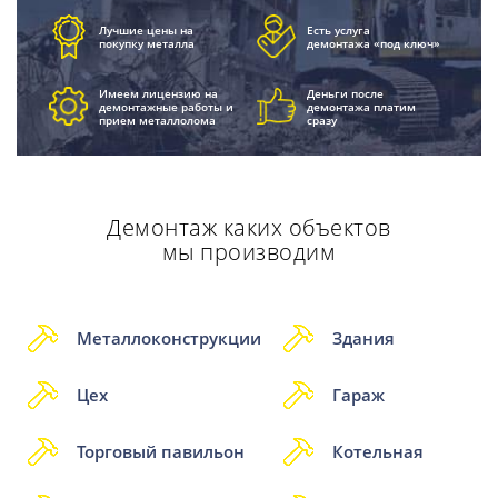
Лучшие цены на
Есть услуга
покупку металла
демонтажа «под ключ»
Имеем лицензию на
Деньги после
демонтажные работы и
демонтажа платим
прием металлолома
сразу
Демонтаж каких объектов
мы производим
Металлоконструкции
Здания
Цех
Гараж
Торговый павильон
Котельная