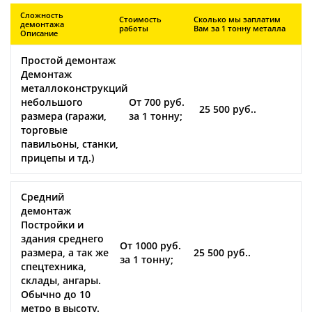
Сложность
Стоимость
Сколько мы заплатим
демонтажа
работы
Вам за 1 тонну металла
Описание
Простой демонтаж
Демонтаж
металлоконструкций
небольшого
От 700 руб.
25 500 руб..
размера (гаражи,
за 1 тонну;
торговые
павильоны, станки,
прицепы и тд.)
Средний
демонтаж
Постройки и
здания среднего
От 1000 руб.
размера, а так же
25 500 руб..
за 1 тонну;
спецтехника,
склады, ангары.
Обычно до 10
метро в высоту.