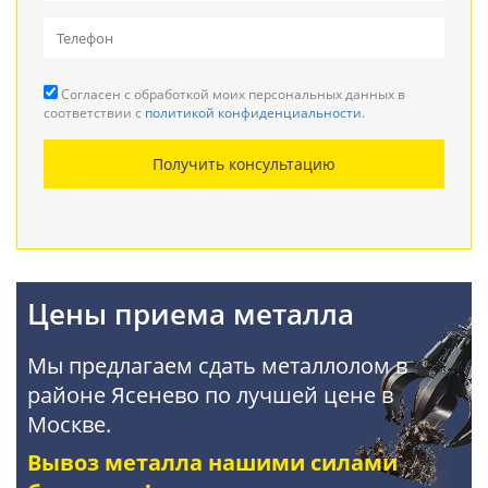
Вывоз металлолома
Прием кабеля
Согласен с обработкой моих персональных данных в
Резка металла
соответствии с
политикой конфиденциальности
.
Демонтаж металлоконструкций
Получить консультацию
Покупка АКБ
Цены приема металла
Мы предлагаем сдать металлолом в
районе Ясенево по лучшей цене в
Москве.
Вывоз металла нашими силами