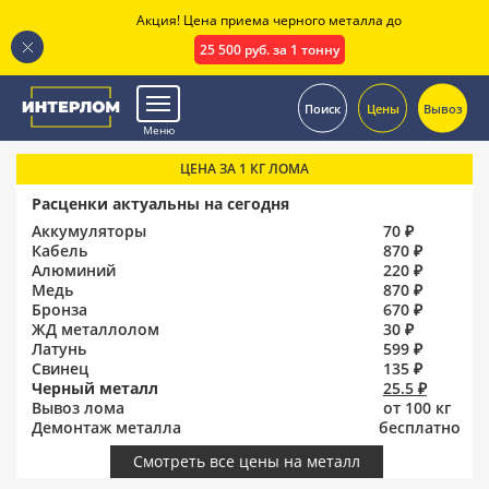
Акция! Цена приема черного металла до
25 500 руб. за 1 тонну
.
Поиск
Цены
Вывоз
Меню
ЦЕНА ЗА 1 КГ ЛОМА
Расценки актуальны на сегодня
Аккумуляторы
70 ₽
Кабель
870 ₽
Алюминий
220 ₽
Медь
870 ₽
Бронза
670 ₽
ЖД металлолом
30 ₽
Латунь
599 ₽
Свинец
135 ₽
Черный металл
25.5 ₽
Вывоз лома
от 100 кг
Демонтаж металла
бесплатно
Смотреть все цены на металл