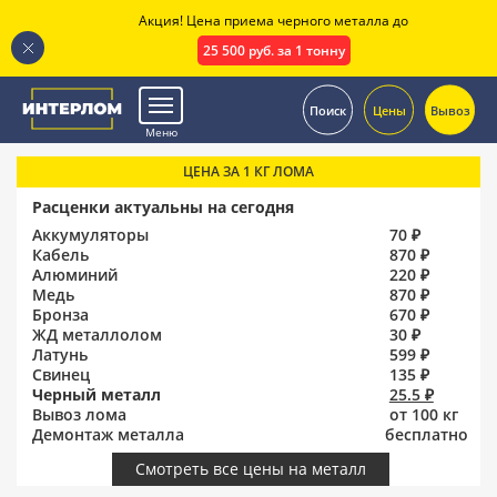
Акция! Цена приема черного металла до
25 500 руб. за 1 тонну
.
Поиск
Цены
Вывоз
Меню
ЦЕНА ЗА 1 КГ ЛОМА
Расценки актуальны на сегодня
Аккумуляторы
70 ₽
Кабель
870 ₽
Алюминий
220 ₽
Медь
870 ₽
Бронза
670 ₽
ЖД металлолом
30 ₽
Латунь
599 ₽
Свинец
135 ₽
Черный металл
25.5 ₽
Вывоз лома
от 100 кг
Демонтаж металла
бесплатно
Смотреть все цены на металл