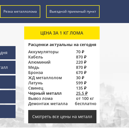
Резка металлолома
Выездной приемный пункт
ЦЕНА ЗА 1 КГ ЛОМА
Расценки актуальны на сегодня
Аккумуляторы
70 ₽
одня
Кабель
870 ₽
Алюминий
220 ₽
талл
Медь
870 ₽
Бронза
670 ₽
ЖД металлолом
30 ₽
Латунь
599 ₽
Свинец
135 ₽
Черный металл
25.5 ₽
Вывоз лома
от 100 кг
Демонтаж металла
бесплатно
ы
Смотреть все цены на металл