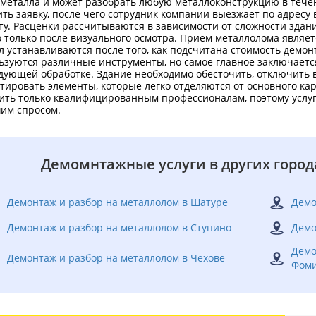
 металла и может разобрать любую металлоконструкцию в течен
ить заявку, после чего сотрудник компании выезжает по адресу 
ту. Расценки рассчитываются в зависимости от сложности здан
 только после визуального осмотра. Прием металлолома являетс
л устанавливаются после того, как подсчитана стоимость демон
ьзуются различные инструменты, но самое главное заключается
дующей обработке. Здание необходимо обесточить, отключить 
тировать элементы, которые легко отделяются от основного ка
ить только квалифицированным профессионалам, поэтому услу
им спросом.
Демомнтажные услуги в других город
Демонтаж и разбор на металлолом в Шатуре
Демо
Демонтаж и разбор на металлолом в Ступино
Демо
Демо
Демонтаж и разбор на металлолом в Чехове
Фоми