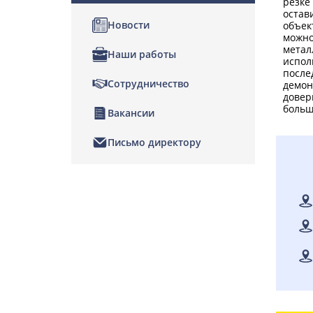
резке
остав
Новости
объек
можно
метал
Наши работы
испол
после
Сотрудничество
демон
довер
больш
Вакансии
Письмо директору