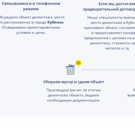
Связываемся и в телефонном
Если мы достигае
режиме
предварительной догово
бсуждаем объект демонтажа, место
Наши специалисты выезж
го расположение в городе
Кубинка
.
место демонтажа в Куби
Оговариваем ориентировочные
оценивают объект, составл
условия и цены.
и предоставляют конкр
предложение с ценами на р
демонтажу, стоимость п
металла и тд.
Убираем мусор и сдаем объект
Производим расчет по итогам
демонтажа объекта, выдаем
выв
необходимую документацию.