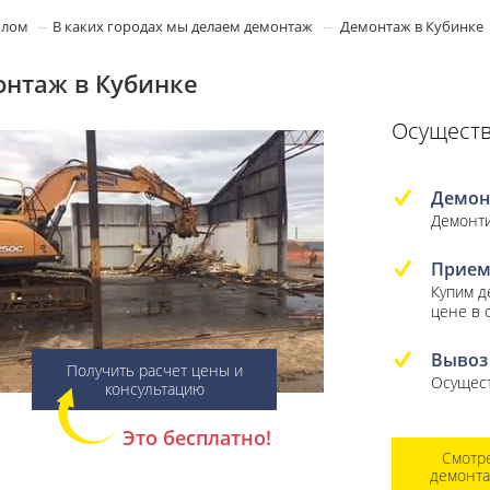
олом
В каких городах мы делаем демонтаж
Демонтаж в Кубинке
нтаж в Кубинке
Осуществ
Демон
Демонти
Прием
Купим 
цене в 
Вывоз
Получить расчет цены и
Осущест
консультацию
Это бесплатно!
Смотр
демонт