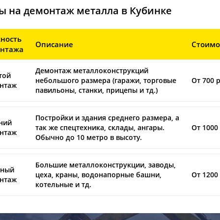
ы на демонтаж металла в Кубинке
ность
Описание
Стоимо
нтажа
Демонтаж металлоконструкций
той
небольшого размера (гаражи, торговые
От 700 р
нтаж
павильоны, станки, прицепы и тд.)
Постройки и здания среднего размера, а
ний
так же спецтехника, склады, ангары.
От 1000 
нтаж
Обычно до 10 метро в высоту.
Большие металлоконструкции, заводы,
ный
цеха, краны, водонапорные башни,
От 1200 
нтаж
котельные и тд.