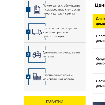
Цен
Прием заявки, обсуждение
1
и согласование стоимости
лома и деталей сделки.
Слож
демо
Выезд нашего специалиста
2
или Ваш приезд в
приемный пункт.
Прос
демо
Демонтаж, погрузка, вывоз
3
металла.
Сред
демо
Взвешивание лома и
4
моментальная оплата.
Слож
демо
ГАРАНТИИ