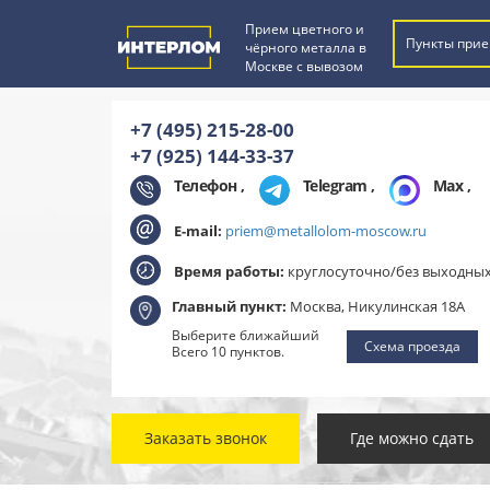
Прием цветного и
Пункты прие
чёрного металла в
Москве с вывозом
+7 (495) 215-28-00
+7 (925) 144-33-37
Телефон ,
Telegram
,
Max
,
E-mail:
priem@metallolom-moscow.ru
Время работы:
круглосуточно/без выходны
Главный пункт:
Москва, Никулинская 18А
Выберите ближайший
Схема проезда
Всего 10 пунктов.
Заказать звонок
Где можно сдать