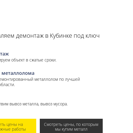
ляем демонтаж в Кубинке под ключ
таж
руем объект в сжатые сроки.
 металлолома
демонтированный металлолом по лучшей
области.
вим вывоз металла, вывоз мусора.
еть цены на
Смотреть цены, по которым
ажные работы
мы купим металл