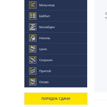
Мельхиор
О
Баббит
е
Молибден
Никель
Цинк
Силумин
Припой
Олово
ПОРЯДОК СДАЧИ