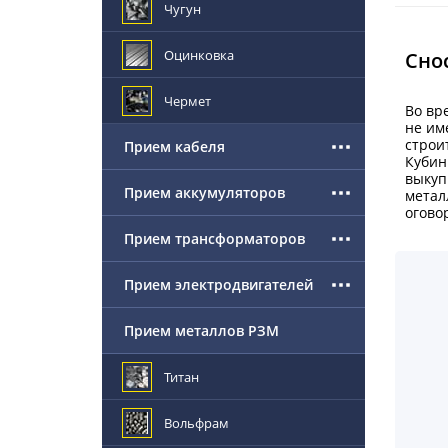
Чугун
Оцинковка
Сно
Чермет
Во вр
не им
строи
Прием кабеля
Кубин
выкуп
Прием аккумуляторов
метал
огово
Прием трансформаторов
Прием электродвигателей
Прием металлов РЗМ
Титан
Вольфрам