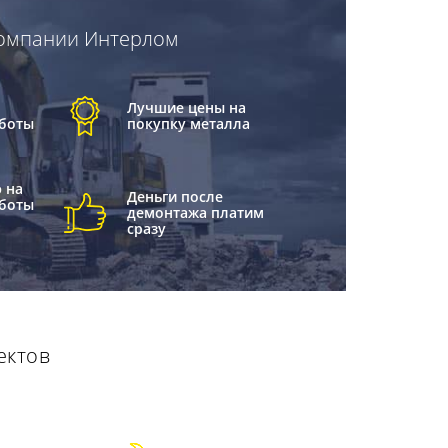
 компании Интерлом
Лучшие цены на
боты
покупку металла
 на
Деньги после
боты
демонтажа платим
сразу
ектов
м