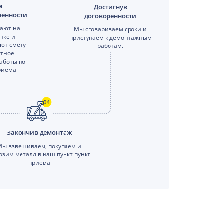
м
Достигнув
ренности
договоренности
ают на
Мы оговариваем сроки и
нке и
приступаем к демонтажным
яют смету
работам.
етное
аботы по
риема
Закончив демонтаж
Мы взвешиваем, покупаем и
озим металл в наш пункт пункт
приема