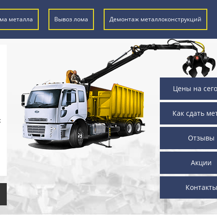
ма металла
Вывоз лома
Демонтаж металлоконструкций
Цены на сег
Как сдать ме
х
Отзывы
Акции
Контакт