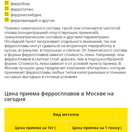
ферробор;
ферротитан;
ферромолибден;
феррованадий и другие.
Помимо химического состава, такой лом отличается чистотой
сплава (концентрацией сопутствующих примесей),
гранулометрическим составом и другими параметрами.
Последний пункт заслуживает отдельного внимания, так как
ферросплавы могут сдаваться на вторичную переработку в
кусках, в гранулах, в порошках и слитках. От Химического состава
и формы ферросплавов зависит стоимость лома. Например, лом
ферросплавов в слитках стоит дороже, чем в порошкообразной
форме. Стоимость лома зависит и от условий пункта приема. В
Москве лучшую цену предлагает компания «Интерлом», которая
принимает ферросплавы любых типов килограммами и тоннами
на самых выгодных в столице условиях.
Цена приема ферросплавов в Москве на
сегодня
Вид металла
Цена приема за 1кг (
Цена приема за 1 тонну (