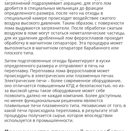
загрязнений подразумевает аэрацию, для этого лом
дробится в специальных мельницах до фракции
определенного размера, после чего на отходы в
специальной камере происходит воздействие сжатого
воздуха высокого давления. Таким образом, с поверхности
лома выдуваются загрязнители. После обработки сжатым
воздухом в ломе могут остаться неметаллические частицы,
для их удаления дробленный лом ферросплавов проходит
обработку в магнитном сепараторе. Эта процедура может
выполняться в магнитном сепараторе барабанного или
плоского типа.
Затем подготовленные отходы брикетируют в куски
определенного размера и отправляют в печь на
переплавку. Переплавка лома ферросплавов может
происходить в электрических или плазменных печах.
Электрические печи – более современное оборудование,
оно отличается повышенным КПД и безопасностью, но из-
за высокой цены такое оборудование может себе
позволить далеко не каждая компания. Более доступным,
но менее функциональным решением являются
плавильные печи плазменного типа. Независимо от того, в
какой печи происходила переплавка, в результате этой
процедуры получается сырье, которое впоследствии
используется в промышленности.