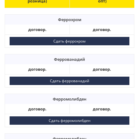
розница)
опт)
Феррохром
договор.
договор.
Сдать феррохром
Феррованадий
договор.
договор.
Сдать феррованадий
Ферромолибден
договор.
договор.
Сдать ферромолибден
Ферромолибден