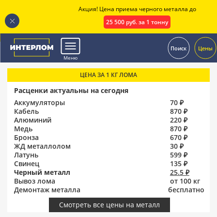
Акция! Цена приема черного металла до
25 500 руб. за 1 тонну
.
Поиск
Цены
Меню
ЦЕНА ЗА 1 КГ ЛОМА
Расценки актуальны на сегодня
Аккумуляторы
70 ₽
Кабель
870 ₽
Алюминий
220 ₽
Медь
870 ₽
Бронза
670 ₽
ЖД металлолом
30 ₽
Латунь
599 ₽
Свинец
135 ₽
Черный металл
25.5 ₽
Вывоз лома
от 100 кг
Демонтаж металла
бесплатно
Смотреть все цены на металл