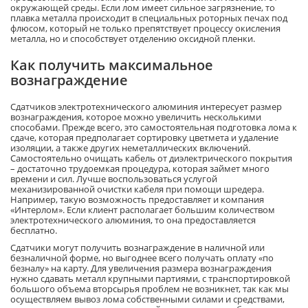
окружающей среды. Если лом имеет сильное загрязнение, то
плавка металла происходит в специальных роторных печах под
флюсом, который не только препятствует процессу окисления
металла, но и способствует отделению оксидной пленки.
Как получить максимальное
вознаграждение
Сдатчиков электротехнического алюминия интересует размер
вознаграждения, которое можно увеличить несколькими
способами. Прежде всего, это самостоятельная подготовка лома к
сдаче, которая предполагает сортировку цветмета и удаление
изоляции, а также других неметаллических включений.
Самостоятельно очищать кабель от диэлектрического покрытия
– достаточно трудоемкая процедура, которая займет много
времени и сил. Лучше воспользоваться услугой
механизированной очистки кабеля при помощи шредера.
Например, такую возможность предоставляет и компания
«Интерлом». Если клиент располагает большим количеством
электротехнического алюминия, то она предоставляется
бесплатно.
Сдатчики могут получить вознаграждение в наличной или
безналичной форме, но выгоднее всего получать оплату «по
безналу» на карту. Для увеличения размера вознаграждения
нужно сдавать металл крупными партиями, с транспортировкой
большого объема вторсырья проблем не возникнет, так как мы
осуществляем вывоз лома собственными силами и средствами,