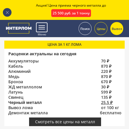
Акция! Цена приема черного металла до
25 500 руб. за 1 тонну
.
Поиск
Цены
Вывоз
Меню
ЦЕНА ЗА 1 КГ ЛОМА
Расценки актуальны на сегодня
Аккумуляторы
70 ₽
Кабель
870 ₽
Алюминий
220 ₽
Медь
870 ₽
Бронза
670 ₽
ЖД металлолом
30 ₽
Латунь
599 ₽
Свинец
135 ₽
Черный металл
25.5 ₽
Вывоз лома
от 100 кг
Демонтаж металла
бесплатно
Смотреть все цены на металл