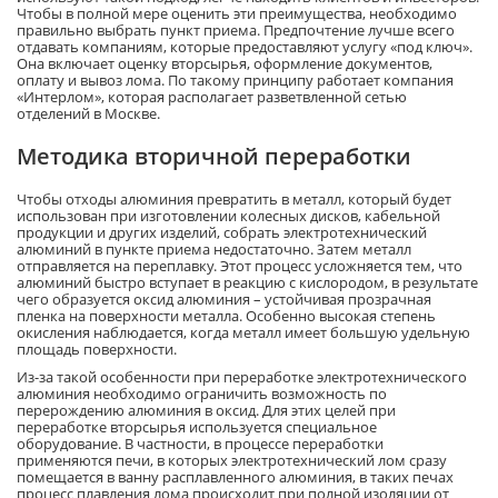
Чтобы в полной мере оценить эти преимущества, необходимо
правильно выбрать пункт приема. Предпочтение лучше всего
отдавать компаниям, которые предоставляют услугу «под ключ».
Она включает оценку вторсырья, оформление документов,
оплату и вывоз лома. По такому принципу работает компания
«Интерлом», которая располагает разветвленной сетью
отделений в Москве.
Методика вторичной переработки
Чтобы отходы алюминия превратить в металл, который будет
использован при изготовлении колесных дисков, кабельной
продукции и других изделий, собрать электротехнический
алюминий в пункте приема недостаточно. Затем металл
отправляется на переплавку. Этот процесс усложняется тем, что
алюминий быстро вступает в реакцию с кислородом, в результате
чего образуется оксид алюминия – устойчивая прозрачная
пленка на поверхности металла. Особенно высокая степень
окисления наблюдается, когда металл имеет большую удельную
площадь поверхности.
Из-за такой особенности при переработке электротехнического
алюминия необходимо ограничить возможность по
перерождению алюминия в оксид. Для этих целей при
переработке вторсырья используется специальное
оборудование. В частности, в процессе переработки
применяются печи, в которых электротехнический лом сразу
помещается в ванну расплавленного алюминия, в таких печах
процесс плавления лома происходит при полной изоляции от