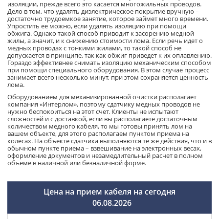
изоляции, прежде всего это касается многожильных проводов.
Дело в том, что удалять диэлектрическое покрытие вручную –
достаточно трудоемкое занятие, которое займет много времени.
Упростить ее можно, если удалять изоляцию при помощи
обжига. Однако такой способ приводит к засорению медной
жилы, а значит, и к снижению стоимости лома. Если речь идет о
медных проводах с тонкими жилами, то такой способ не
допускается в принципе, так как обжиг приведет к их оплавлению.
Гораздо эффективнее снимать изоляцию механическим способом
при помощи специального оборудования. В этом случае процесс
занимает всего несколько минут, при этом сохраняется ценность
лома.
Оборудованием для механизированной очистки располагает
компания «Интерлом», поэтому сдатчику медных проводов не
нужно беспокоиться на этот счет. Клиенты не испытают
сложностей и с доставкой, если вы располагаете достаточным
количеством медного кабеля, то мы готовы принять лом на
вашем объекте, для этого располагаем пунктом приема на
колесах. На объекте сдатчика выполняются те же действия, что и в
обычном пункте приема – взвешивание на электронных весах,
оформление документов и незамедлительный расчет в полном
объеме в наличной или безналичной форме.
Цена на прием кабеля на сегодня
06.08.2026