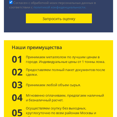
Согласен с обработкой моих персональных данных в
соответствии с
политикой конфиденциальности
.
Наши преимущества
01
Принимаем металлолом по лучшим ценам в
городе. Индивидуальные цены от 1 тонны лома.
02
Предоставляем полный пакет документов после
сделки.
03
Принимаем любой объем сырья.
04
Мгновенно оплачиваем, предлагаем наличный
и безналичный расчет.
Осуществляем скупку без выходных,
05
круглосуточно по всем районам Москвы и