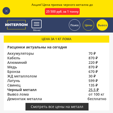
Акция! Цена приема черного металла до
25 500 руб. за 1 тонну
.
Поиск
Цены
Вывоз
Меню
ЦЕНА ЗА 1 КГ ЛОМА
Расценки актуальны на сегодня
Аккумуляторы
70 ₽
Кабель
870 ₽
Алюминий
220 ₽
Медь
870 ₽
Бронза
670 ₽
ЖД металлолом
30 ₽
Латунь
599 ₽
Свинец
135 ₽
Черный металл
25.5 ₽
Вывоз лома
от 100 кг
Демонтаж металла
бесплатно
Смотреть все цены на металл