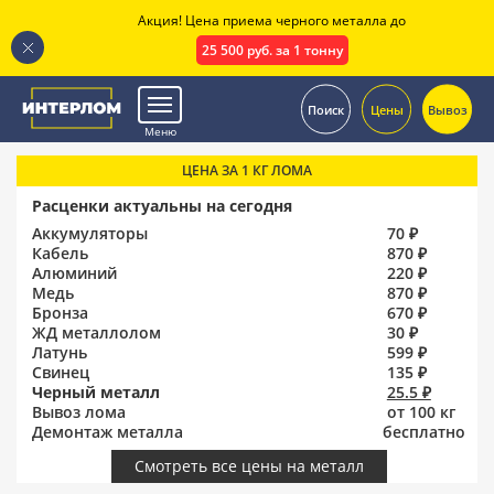
Акция! Цена приема черного металла до
25 500 руб. за 1 тонну
.
Поиск
Цены
Вывоз
Меню
ЦЕНА ЗА 1 КГ ЛОМА
Расценки актуальны на сегодня
Аккумуляторы
70 ₽
Кабель
870 ₽
Алюминий
220 ₽
Медь
870 ₽
Бронза
670 ₽
ЖД металлолом
30 ₽
Латунь
599 ₽
Свинец
135 ₽
Черный металл
25.5 ₽
Вывоз лома
от 100 кг
Демонтаж металла
бесплатно
Смотреть все цены на металл