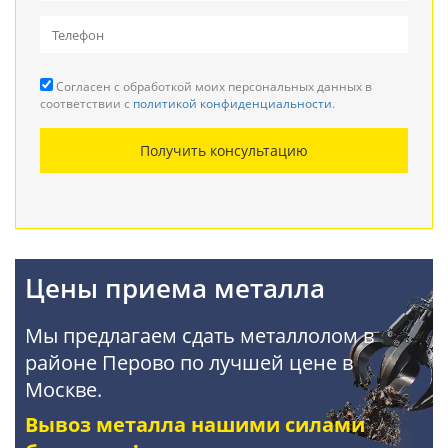
Вывоз металлолома
Прием кабеля
Согласен с обработкой моих персональных данных в
Резка металла
соответствии с
политикой конфиденциальности
.
Демонтаж металлоконструкций
Получить консультацию
Покупка АКБ
Цены приема металла
Мы предлагаем сдать металлолом в
районе Перово по лучшей цене в
Москве.
Вывоз металла нашими силами