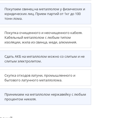
Покупаем свинец на металлолом у физических и
юридических лиц. Прием партий от 1кг до 100
тонн лома.
Покупка очищенного и неочищенного кабеля.
Кабельный металлолом с любым типом
изоляции, жила из свинца, меди, алюминия.
Сдать АКБ на металлолом можно со слитым и не
слитым электролитом.
Скупка отходов латуни, промышленного и
бытового латунного металлолома.
Принимаем на металлолом нержавейку с любым
процентом никеля.