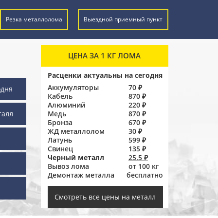
Резка металлолома
Выездной приемный пункт
ЦЕНА ЗА 1 КГ ЛОМА
Расценки актуальны на сегодня
Аккумуляторы
70 ₽
одня
Кабель
870 ₽
Алюминий
220 ₽
талл
Медь
870 ₽
Бронза
670 ₽
ЖД металлолом
30 ₽
Латунь
599 ₽
Свинец
135 ₽
Черный металл
25.5 ₽
Вывоз лома
от 100 кг
Демонтаж металла
бесплатно
ы
Смотреть все цены на металл