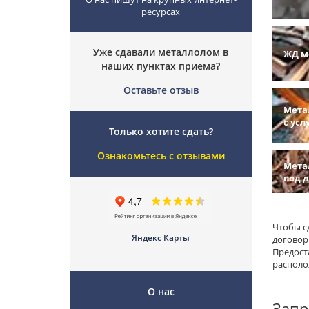
ресурсах
Уже сдавали металлолом в
ЖД м
наших пунктах приема?
Оставьте отзыв
Мета
с усл
Только хотите сдать?
Ознакомьтесь с отзывами
Мета
под 
Чтобы с
Яндекс Карты
договор
Предост
располо
О нас
Запр