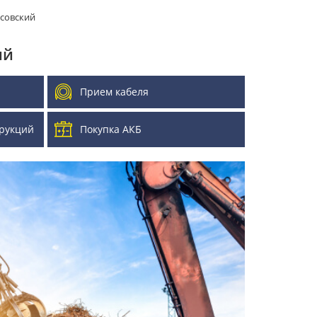
совский
ий
Прием кабеля
рукций
Покупка АКБ