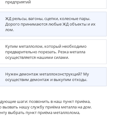
предприятий
ЖД рельсы, вагоны, сцепки, колесные пары.
Дорого принимаются любые ЖД объекты и их
лом.
Купим металлолом, который необходимо
предварительно порезать. Резка металла
осуществляется нашими силами.
Нужен демонтаж металлоконструкций? Му
осуществим демонтаж и выкупим отходы.
едующие шаги: позвонить в наш пункт приёма,
о вызвать нашу службу приёма металла на дом.
енту выбрать пункт приёма металлолома,