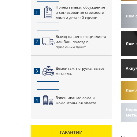
Прием заявки, обсуждение
1
и согласование стоимости
Лом 
лома и деталей сделки.
Выезд нашего специалиста
2
или Ваш приезд в
Лом 
приемный пункт.
Акку
Демонтаж, погрузка, вывоз
3
металла.
Лом 
Взвешивание лома и
4
моментальная оплата.
Нерж
мета
ГАРАНТИИ