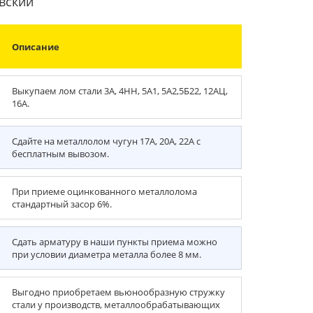
вский
Описание
Выкупаем лом стали 3А, 4НН, 5А1, 5А2,5Б22, 12АЦ,
16А.
Сдайте на металлолом чугун 17А, 20А, 22А с
бесплатным вывозом.
При приеме оцинкованного металлолома
стандартный засор 6%.
Сдать арматуру в наши пункты приема можно
при условии диаметра металла более 8 мм.
Выгодно приобретаем вьюнообразную стружку
стали у производств, металлообрабатывающих