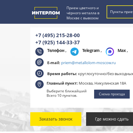
Прием цветного и
Пункты прие
чёрного металла в
Москве с вывозом
+7 (495) 215-28-00
+7 (925) 144-33-37
Телефон ,
Telegram
,
Max
,
E-mail:
priem@metallolom-moscow.ru
Время работы:
круглосуточно/без выходны
Главный пункт:
Москва, Никулинская 18А
Выберите ближайший
Схема проезда
Всего 10 пунктов.
Заказать звонок
Где можно сдать