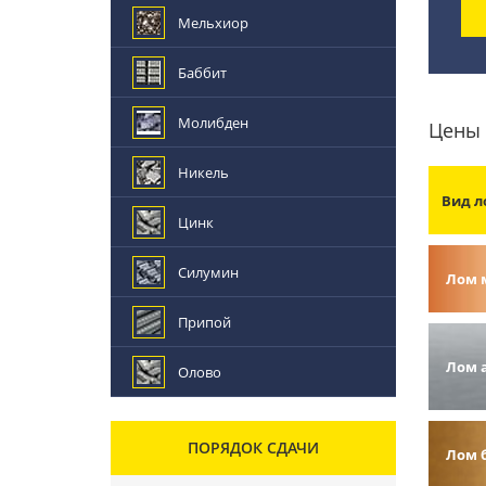
Мельхиор
Баббит
Молибден
Цены 
Никель
Вид л
Цинк
Силумин
Лом 
Припой
Лом 
Олово
ПОРЯДОК СДАЧИ
Лом 