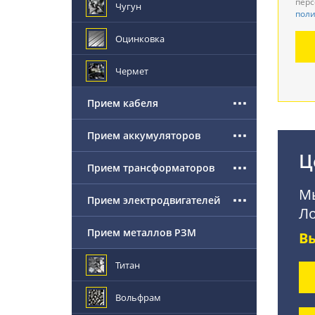
перс
Чугун
поли
Де
Оцинковка
По
Чермет
Прием кабеля
Прием аккумуляторов
Ц
Прием трансформаторов
Мы
Прием электродвигателей
Ло
Прием металлов РЗМ
В
Титан
Вольфрам