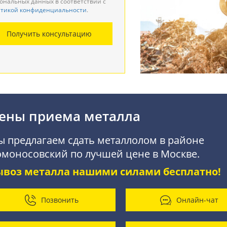
ональных данных в соответствии с
тикой конфиденциальности
.
монтаж металлоконструкций
Получить консультацию
купка АКБ
ены приема металла
 предлагаем сдать металлолом в районе
моносовский по лучшей цене в Москве.
ывоз металла нашими силами бесплатно!
Позвонить
Онлайн-чат