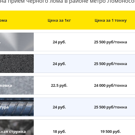
на прием черного лома в районе метро Ломоносо
ома
Цена за 1кг
Цена за 1 тонну
ь
24 руб.
25 500 руб/тонна
н
24 руб.
25 500 руб/тонна
ковка
22.5 руб.
24 000 руб/тонна
тура
24 руб.
25 500 руб/тонна
ьная стружка
18 руб.
19 500 руб.