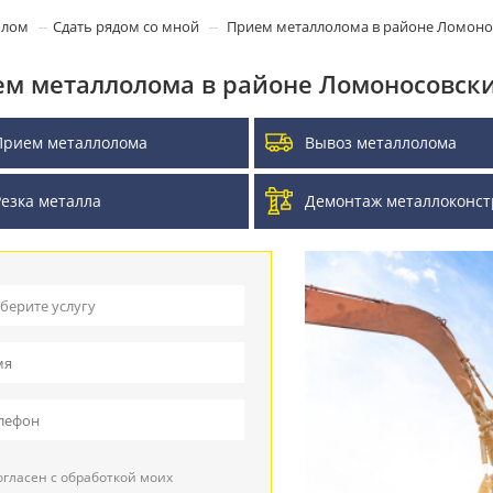
олом
Сдать рядом со мной
Прием металлолома в районе Ломоно
м металлолома в районе Ломоносовск
Прием металлолома
Вывоз металлолома
Резка металла
Демонтаж металлоконст
берите услугу
ием металлолома
воз металлолома
ием кабеля
гласен с обработкой моих
зка металла