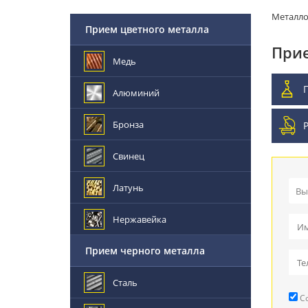
Металл
Прием цветного металла
Прие
Медь
Алюминий
Бронза
Свинец
Латунь
Вы
Пр
Нержавейка
Вы
Прием черного металла
Пр
Сталь
Со
Ре