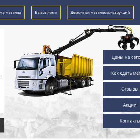
ма металла
Вывоз лома
Демонтаж металлоконструкций
Цены на сег
Как сдать ме
х
Отзывы
Акции
Контакт