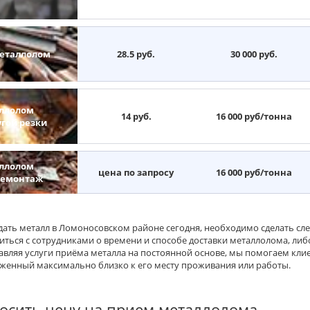
еталлолом
28.5 руб.
30 000 руб.
ллолом
14 руб.
16 000 руб/тонна
угой резки
ллолом
цена по запросу
16 000 руб/тонна
демонтаж
дать металл в Ломоносовском районе сегодня, необходимо сделать сл
иться с сотрудниками о времени и способе доставки металлолома, либ
авляя услуги приёма металла на постоянной основе, мы помогаем кли
женный максимально близко к его месту проживания или работы.
осить цену на прием металлолома