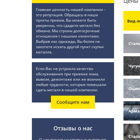
Цены 
Главная ценность нашей компании -
это репутация. Обращась в наши
пункты приема, Вы можете быть
Вид л
уверенны, что сдадите металл без
обмана. Мы строим долгосрочные
отношения с нашими клиентами.
Выбрав нас однажды, Вы более не
Стал
захотите искать другой пункт скупки
металла.
Чугу
Если Вас не устроило качество
обслуживания при приемке лома,
вывозе, демонтаже или же возникли
любые трудности, которые помешали
Оцин
сдать металл в нашей компании.
Сообщите нам
Арма
Отзывы о нас
Стал
О нас пишут на крупных интернет-