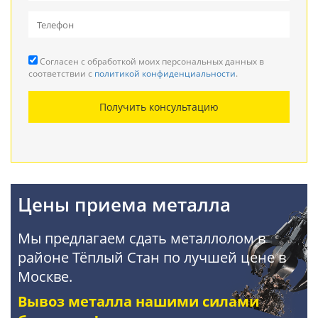
Вывоз металлолома
Прием кабеля
Согласен с обработкой моих персональных данных в
Резка металла
соответствии с
политикой конфиденциальности
.
Демонтаж металлоконструкций
Получить консультацию
Покупка АКБ
Цены приема металла
Мы предлагаем сдать металлолом в
районе Тёплый Стан по лучшей цене в
Москве.
Вывоз металла нашими силами