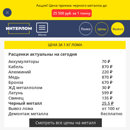
Акция! Цена приема черного металла до
25 500 руб. за 1 тонну
.
Поиск
Цены
Вывоз
Меню
ЦЕНА ЗА 1 КГ ЛОМА
Расценки актуальны на сегодня
Аккумуляторы
70 ₽
Кабель
870 ₽
Алюминий
220 ₽
Медь
870 ₽
Бронза
670 ₽
ЖД металлолом
30 ₽
Латунь
599 ₽
Свинец
135 ₽
Черный металл
25.5 ₽
Вывоз лома
от 100 кг
Демонтаж металла
бесплатно
Смотреть все цены на металл