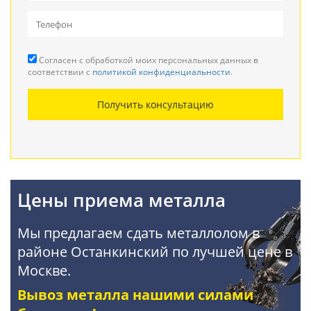
Вывоз металлолома
Прием кабеля
Согласен с обработкой моих персональных данных в
Резка металла
соответствии с
политикой конфиденциальности
.
Демонтаж металлоконструкций
Получить консультацию
Покупка АКБ
Цены приема металла
Мы предлагаем сдать металлолом в
районе Останкинский по лучшей цене в
Москве.
Вывоз металла нашими силами