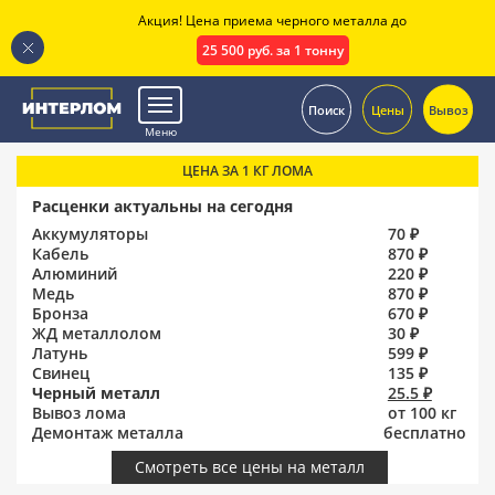
Акция! Цена приема черного металла до
25 500 руб. за 1 тонну
.
Поиск
Цены
Вывоз
Меню
ЦЕНА ЗА 1 КГ ЛОМА
Расценки актуальны на сегодня
Аккумуляторы
70 ₽
Кабель
870 ₽
Алюминий
220 ₽
Медь
870 ₽
Бронза
670 ₽
ЖД металлолом
30 ₽
Латунь
599 ₽
Свинец
135 ₽
Черный металл
25.5 ₽
Вывоз лома
от 100 кг
Демонтаж металла
бесплатно
Смотреть все цены на металл