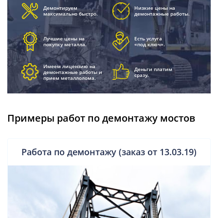
Демонтируем
Низкие цены на
максимально быстро.
демонтажные работы.
Лучшие цены на
Есть услуга
покупку металла.
«под ключ».
Имеем лицензию на
Деньги платим
демонтажные работы и
сразу.
прием металлолома.
Примеры работ по демонтажу мостов
Работа по демонтажу (заказ от 13.03.19)