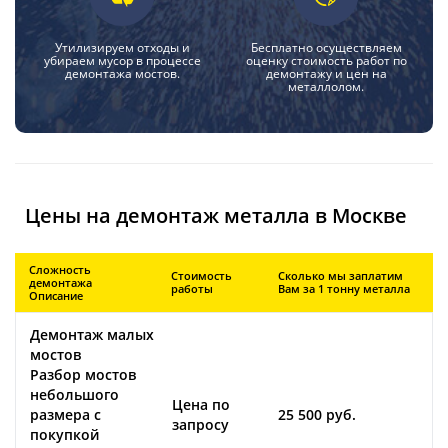
Утилизируем отходы и
Бесплатно осуществляем
убираем мусор в процессе
оценку стоимость работ по
демонтажа мостов.
демонтажу и цен на
металлолом.
Цены на демонтаж металла в Москве
Сложность
Стоимость
Сколько мы заплатим
демонтажа
работы
Вам за 1 тонну металла
Описание
Демонтаж малых
мостов
Разбор мостов
небольшого
Цена по
размера с
25 500 руб.
запросу
покупкой