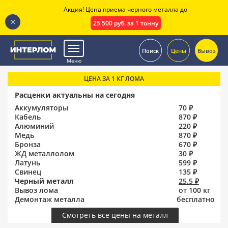
Акция! Цена приема черного металла до
25 500 руб. за 1 тонну
.
Поиск
Цены
Вывоз
Меню
ЦЕНА ЗА 1 КГ ЛОМА
Расценки актуальны на сегодня
Аккумуляторы
70 ₽
Кабель
870 ₽
Алюминий
220 ₽
Медь
870 ₽
Бронза
670 ₽
ЖД металлолом
30 ₽
Латунь
599 ₽
Свинец
135 ₽
Черный металл
25.5 ₽
Вывоз лома
от 100 кг
Демонтаж металла
бесплатно
Смотреть все цены на металл