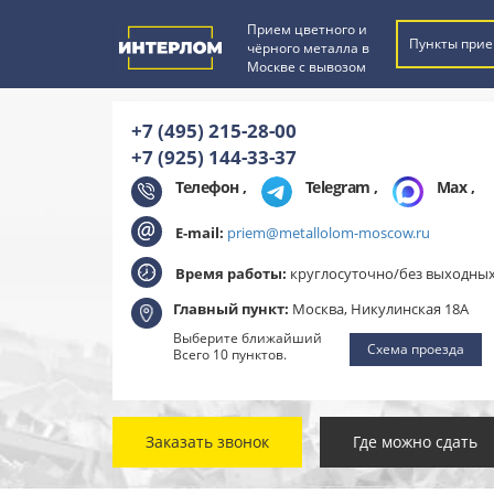
Прием цветного и
Пункты прие
чёрного металла в
Москве с вывозом
+7 (495) 215-28-00
+7 (925) 144-33-37
Телефон ,
Telegram
,
Max
,
E-mail:
priem@metallolom-moscow.ru
Время работы:
круглосуточно/без выходны
Главный пункт:
Москва, Никулинская 18А
Выберите ближайший
Схема проезда
Всего 10 пунктов.
Заказать звонок
Где можно сдать