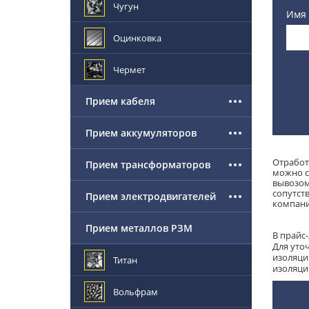
Чугун
Имя
Оцинковка
Чермет
Прием кабеля
Прием аккумуляторов
Отработ
Прием трансформаторов
можно с
вывозом
сопутст
Прием электродвигателей
компани
Прием металлов РЗМ
В прайс
Для уто
изоляци
Титан
изоляци
Вольфрам