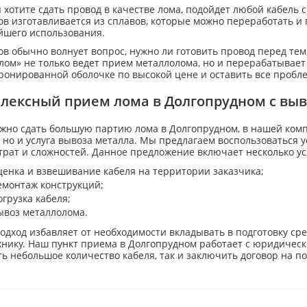
 хотите сдать провод в качестве лома, подойдет любой кабел
ов изготавливается из сплавов, которые можно переработать и
йшего использования.
в обычно волнует вопрос, нужно ли готовить провод перед тем,
ом» не только ведет прием металлолома, но и перерабатывает
бронированной оболочке по высокой цене и оставить все пробл
лексный прием лома в Долгопрудном с вы
ужно сдать большую партию лома в Долгопрудном, в нашей комп
 но и услуга вывоза металла. Мы предлагаем воспользоваться у
рат и сложностей. Данное предложение включает несколько ус
ценка и взвешивание кабеля на территории заказчика;
емонтаж конструкций;
огрузка кабеля;
ывоз металлолома.
одход избавляет от необходимости вкладывать в подготовку ср
хнику. Наш пункт приема в Долгопрудном работает с юридическ
ть небольшое количество кабеля, так и заключить договор на п