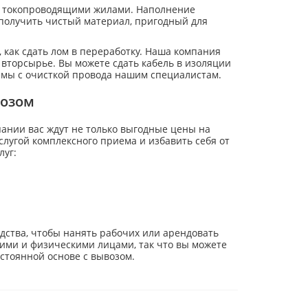
ь с токопроводящими жилами. Наполнение
 получить чистый материал, пригодный для
 как сдать лом в переработку. Наша компания
 вторсырье. Вы можете сдать кабель в изоляции
емы с очисткой провода нашим специалистам.
возом
ании вас ждут не только выгодные цены на
слугой комплексного приема и избавить себя от
луг:
едства, чтобы нанять рабочих или арендовать
ими и физическими лицами, так что вы можете
остоянной основе с вывозом.