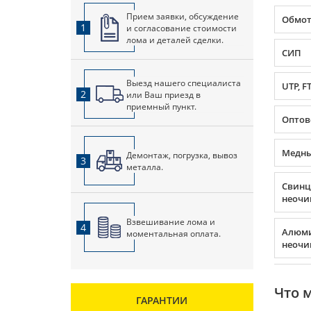
Прием заявки, обсуждение
Обмот
1
и согласование стоимости
лома и деталей сделки.
СИП
Выезд нашего специалиста
UTP, F
2
или Ваш приезд в
приемный пункт.
Оптов
Медны
Демонтаж, погрузка, вывоз
3
металла.
Свин
неоч
Взвешивание лома и
4
Алюм
моментальная оплата.
неоч
Что 
ГАРАНТИИ