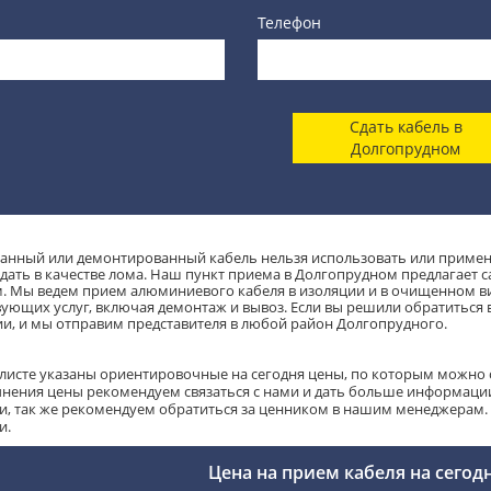
Телефон
Сдать кабель в
Долгопрудном
анный или демонтированный кабель нельзя использовать или примени
дать в качестве лома. Наш пункт приема в Долгопрудном предлагает 
. Мы ведем прием алюминиевого кабеля в изоляции и в очищенном в
вующих услуг, включая демонтаж и вывоз. Если вы решили обратиться в
и, и мы отправим представителя в любой район Долгопрудного.
-листе указаны ориентировочные на сегодня цены, по которым можно с
чнения цены рекомендуем связаться с нами и дать больше информации 
и, так же рекомендуем обратиться за ценником в нашим менеджерам. С
и.
Цена на прием кабеля на сегод