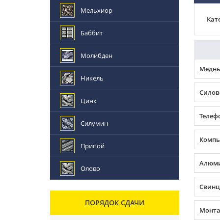
Мельхиор
Кат
Баббит
Молибден
Медны
Никель
Силов
Цинк
Телеф
Силумин
Компь
Припой
Алюми
Олово
Свинц
ПОРЯДОК СДАЧИ
Монта