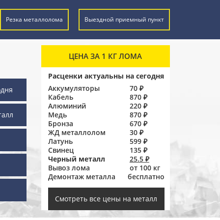
Резка металлолома
Выездной приемный пункт
ЦЕНА ЗА 1 КГ ЛОМА
Расценки актуальны на сегодня
Аккумуляторы
70 ₽
одня
Кабель
870 ₽
Алюминий
220 ₽
талл
Медь
870 ₽
Бронза
670 ₽
ЖД металлолом
30 ₽
Латунь
599 ₽
Свинец
135 ₽
Черный металл
25.5 ₽
Вывоз лома
от 100 кг
Демонтаж металла
бесплатно
ы
Смотреть все цены на металл