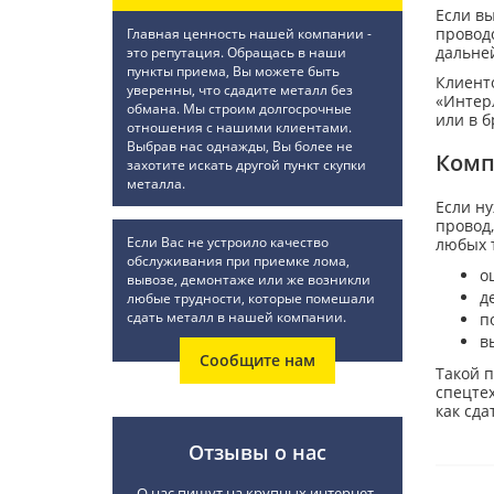
Если вы
провод
Главная ценность нашей компании -
дальне
это репутация. Обращась в наши
пункты приема, Вы можете быть
Клиенто
уверенны, что сдадите металл без
«Интерл
обмана. Мы строим долгосрочные
или в 
отношения с нашими клиентами.
Выбрав нас однажды, Вы более не
Комп
захотите искать другой пункт скупки
металла.
Если н
провод,
Если Вас не устроило качество
любых т
обслуживания при приемке лома,
о
вывозе, демонтаже или же возникли
д
любые трудности, которые помешали
сдать металл в нашей компании.
п
в
Сообщите нам
Такой п
спецте
как сда
Отзывы о нас
О нас пишут на крупных интернет-