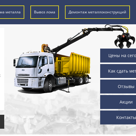
ма металла
Вывоз лома
Демонтаж металлоконструкций
Цены на сег
Как сдать ме
х
Отзывы
Акции
Контакт