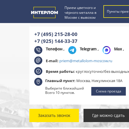
Прием цветного и
Пункты прие
чёрного металла в
Москве с вывозом
+7 (495) 215-28-00
+7 (925) 144-33-37
Телефон ,
Telegram
,
Max
,
E-mail:
priem@metallolom-moscow.ru
Время работы:
круглосуточно/без выходны
Главный пункт:
Москва, Никулинская 18А
Выберите ближайший
Схема проезда
Всего 10 пунктов.
Заказать звонок
Где можно сдать