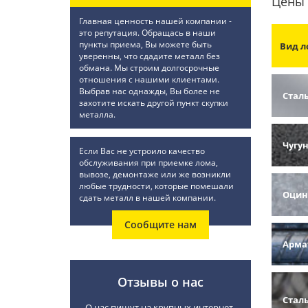
Цены 
Главная ценность нашей компании -
это репутация. Обращась в наши
пункты приема, Вы можете быть
Вид л
уверенны, что сдадите металл без
обмана. Мы строим долгосрочные
отношения с нашими клиентами.
Выбрав нас однажды, Вы более не
Стал
захотите искать другой пункт скупки
металла.
Чугу
Если Вас не устроило качество
обслуживания при приемке лома,
вывозе, демонтаже или же возникли
любые трудности, которые помешали
Оцин
сдать металл в нашей компании.
Сообщите нам
Арма
Отзывы о нас
Стал
О нас пишут на крупных интернет-