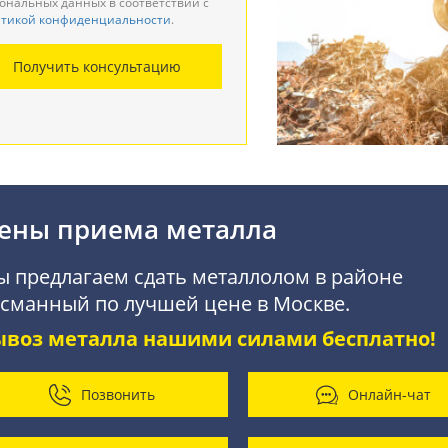
ональных данных в соответствии с
тикой конфиденциальности
.
монтаж металлоконструкций
Получить консультацию
купка АКБ
ены приема металла
 предлагаем сдать металлолом в районе
сманный по лучшей цене в Москве.
ывоз металла нашими силами бесплатно!
Позвонить
Онлайн-чат