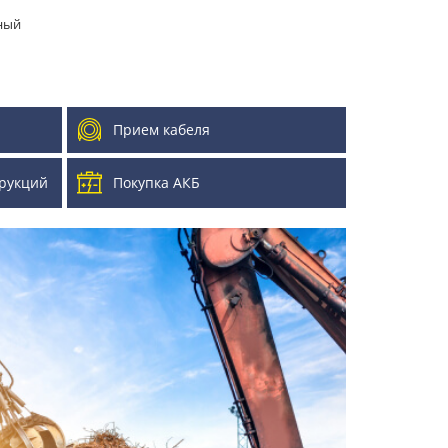
ный
Прием кабеля
рукций
Покупка АКБ