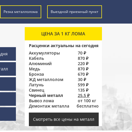
Резка металлолома
Выездной приемный пункт
ЦЕНА ЗА 1 КГ ЛОМА
Расценки актуальны на сегодня
Аккумуляторы
70 ₽
одня
Кабель
870 ₽
Алюминий
220 ₽
талл
Медь
870 ₽
Бронза
670 ₽
ЖД металлолом
30 ₽
Латунь
599 ₽
Свинец
135 ₽
Черный металл
25.5 ₽
Вывоз лома
от 100 кг
Демонтаж металла
бесплатно
ы
Смотреть все цены на металл