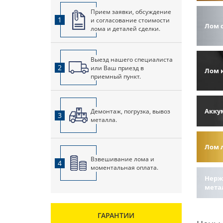
Прием заявки, обсуждение
1
и согласование стоимости
Лом 
лома и деталей сделки.
Выезд нашего специалиста
2
или Ваш приезд в
Лом 
приемный пункт.
Акку
Демонтаж, погрузка, вывоз
3
металла.
Лом 
Взвешивание лома и
4
моментальная оплата.
Нерж
мета
ГАРАНТИИ