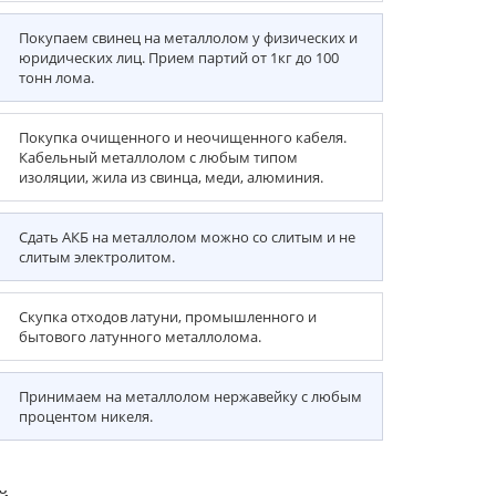
Покупаем свинец на металлолом у физических и
юридических лиц. Прием партий от 1кг до 100
тонн лома.
Покупка очищенного и неочищенного кабеля.
Кабельный металлолом с любым типом
изоляции, жила из свинца, меди, алюминия.
Сдать АКБ на металлолом можно со слитым и не
слитым электролитом.
Скупка отходов латуни, промышленного и
бытового латунного металлолома.
Принимаем на металлолом нержавейку с любым
процентом никеля.