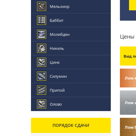
Мельхиор
Баббит
Молибден
Цены 
Никель
Вид л
Цинк
Силумин
Лом 
Припой
Лом 
Олово
ПОРЯДОК СДАЧИ
Лом 