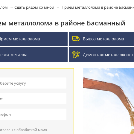
олом
Сдать рядом со мной
Прием металлолома в районе Басман
м металлолома в районе Басманный
Прием металлолома
Вывоз металлолома
Резка металла
Демонтаж металлоконст
берите услугу
ием металлолома
воз металлолома
ием кабеля
гласен с обработкой моих
зка металла