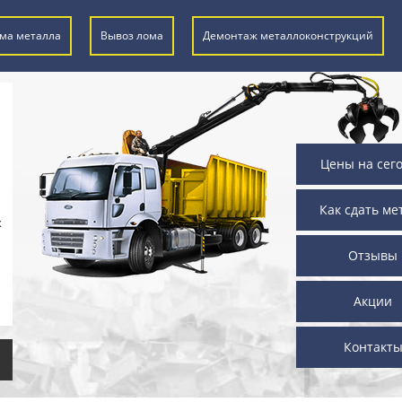
ма металла
Вывоз лома
Демонтаж металлоконструкций
Цены на сег
Как сдать ме
х
Отзывы
Акции
Контакт