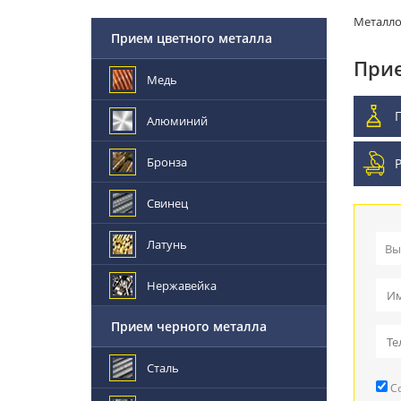
Металл
Прием цветного металла
Прие
Медь
Алюминий
Бронза
Свинец
Латунь
Вы
Пр
Нержавейка
Вы
Прием черного металла
Пр
Сталь
Со
Ре