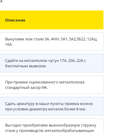
й
Описание
Выкупаем лом стали 3А, 4НН, 5А1, 5А2,5Б22, 12АЦ,
16А.
Сдайте на металлолом чугун 17А, 20А, 22А с
бесплатным вывозом.
При приеме оцинкованного металлолома
стандартный засор 6%.
Сдать арматуру в наши пункты приема можно
при условии диаметра металла более 8 мм.
Выгодно приобретаем вьюнообразную стружку
стали у производств, металлообрабатывающих