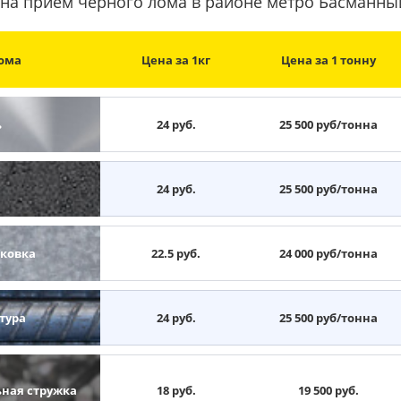
на прием черного лома в районе метро Басманны
ома
Цена за 1кг
Цена за 1 тонну
ь
24 руб.
25 500 руб/тонна
н
24 руб.
25 500 руб/тонна
ковка
22.5 руб.
24 000 руб/тонна
тура
24 руб.
25 500 руб/тонна
ьная стружка
18 руб.
19 500 руб.