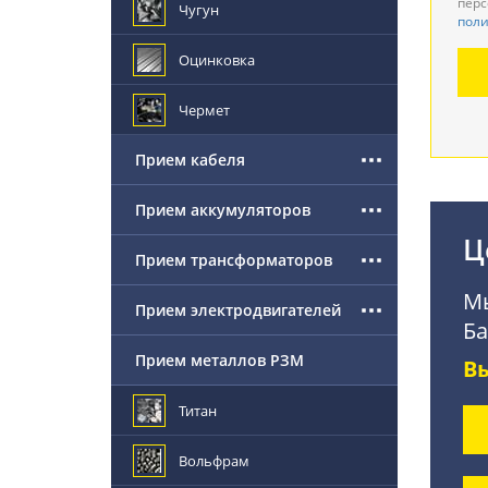
перс
Чугун
поли
Де
Оцинковка
По
Чермет
Прием кабеля
Прием аккумуляторов
Ц
Прием трансформаторов
Мы
Прием электродвигателей
Ба
Прием металлов РЗМ
В
Титан
Вольфрам