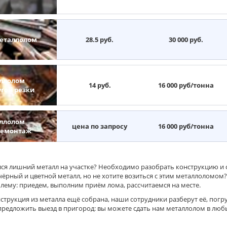
еталлолом
28.5 руб.
30 000 руб.
ллолом
14 руб.
16 000 руб/тонна
угой резки
ллолом
цена по запросу
16 000 руб/тонна
демонтаж
ся лишний металл на участке? Необходимо разобрать конструкцию и с
чёрный и цветной металл, но не хотите возиться с этим металлоломо
блему: приедем, выполним приём лома, рассчитаемся на месте.
струкция из металла ещё собрана, наши сотрудники разберут её, погру
редложить выезд в пригород: вы можете сдать нам металлолом в люб