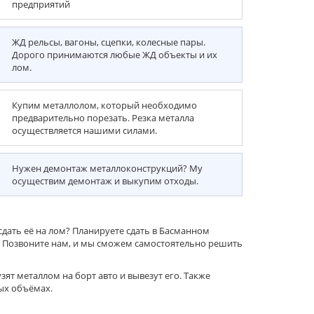
предприятий
ЖД рельсы, вагоны, сцепки, колесные пары.
Дорого принимаются любые ЖД объекты и их
лом.
Купим металлолом, который необходимо
предварительно порезать. Резка металла
осуществляется нашими силами.
Нужен демонтаж металлоконструкций? Му
осуществим демонтаж и выкупим отходы.
дать её на лом? Планируете сдать в Басманном
м? Позвоните нам, и мы сможем самостоятельно решить
зят металлом на борт авто и вывезут его. Также
ых объёмах.