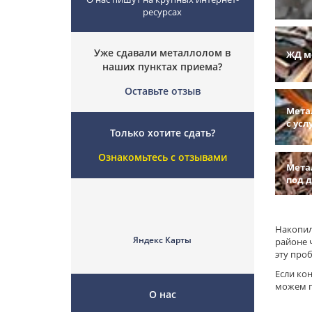
ресурсах
Уже сдавали металлолом в
ЖД м
наших пунктах приема?
Оставьте отзыв
Мета
с усл
Только хотите сдать?
Ознакомьтесь с отзывами
Мета
под 
Накопил
Яндекс Карты
районе 
эту про
Если кон
можем п
О нас