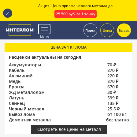
Акция! Цена приема черного металла до
25 500 руб. за 1 тонну
.
Поиск
Цены
Вывоз
Меню
ЦЕНА ЗА 1 КГ ЛОМА
Расценки актуальны на сегодня
Аккумуляторы
70 ₽
Кабель
870 ₽
Алюминий
220 ₽
Медь
870 ₽
Бронза
670 ₽
ЖД металлолом
30 ₽
Латунь
599 ₽
Свинец
135 ₽
Черный металл
25.5 ₽
Вывоз лома
от 100 кг
Демонтаж металла
бесплатно
Смотреть все цены на металл